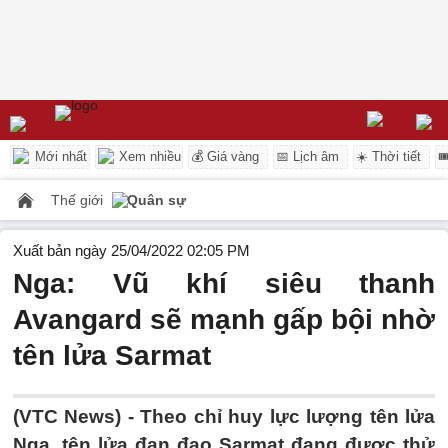
Mới nhất
Xem nhiều
💰 Giá vàng
📅 Lịch âm
☀️ Thời tiết

Thế giới
Quân sự
Xuất bản ngày 25/04/2022 02:05 PM
Nga: Vũ khí siêu thanh
Avangard sẽ mạnh gấp bội nhờ
tên lửa Sarmat
(VTC News) -
Theo chỉ huy lực lượng tên lửa
Nga, tên lửa đạn đạo Sarmat đang được thử