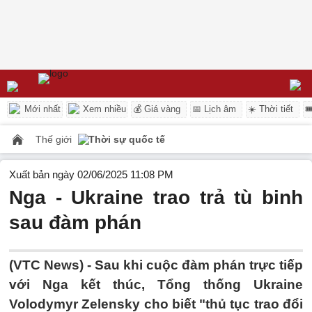
Mới nhất
Xem nhiều
💰 Giá vàng
📅 Lịch âm
☀️ Thời tiết

Thế giới
Thời sự quốc tế
Xuất bản ngày 02/06/2025 11:08 PM
Nga - Ukraine trao trả tù binh
sau đàm phán
(VTC News) -
Sau khi cuộc đàm phán trực tiếp
với Nga kết thúc, Tổng thống Ukraine
Volodymyr Zelensky cho biết "thủ tục trao đổi