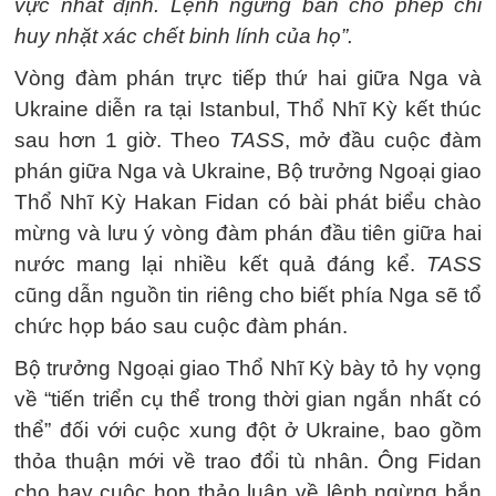
vực nhất định. Lệnh ngừng bắn cho phép chỉ
huy nhặt xác chết binh lính của họ”.
Vòng đàm phán trực tiếp thứ hai giữa Nga và
Ukraine diễn ra tại Istanbul, Thổ Nhĩ Kỳ kết thúc
sau hơn 1 giờ. Theo
TASS
, mở đầu cuộc đàm
phán giữa Nga và Ukraine, Bộ trưởng Ngoại giao
Thổ Nhĩ Kỳ Hakan Fidan có bài phát biểu chào
mừng và lưu ý vòng đàm phán đầu tiên giữa hai
nước mang lại nhiều kết quả đáng kể.
TASS
cũng dẫn nguồn tin riêng cho biết phía Nga sẽ tổ
chức họp báo sau cuộc đàm phán.
Bộ trưởng Ngoại giao Thổ Nhĩ Kỳ bày tỏ hy vọng
về “tiến triển cụ thể trong thời gian ngắn nhất có
thể” đối với cuộc xung đột ở Ukraine, bao gồm
thỏa thuận mới về trao đổi tù nhân. Ông Fidan
cho hay cuộc họp thảo luận về lệnh ngừng bắn