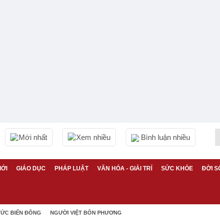
Mới nhất
Xem nhiều
Bình luận nhiều
IỚI
GIÁO DỤC
PHÁP LUẬT
VĂN HÓA - GIẢI TRÍ
SỨC KHỎE
ĐỜI S
TỨC BIỂN ĐÔNG
NGƯỜI VIỆT BỐN PHƯƠNG