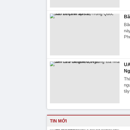
Bã
Bã
này
Ph
UA
Ng
Th
ngư
tâ
TIN MỚI