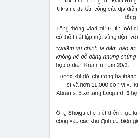
Ukraine phóng tới. Đại tướng
Ukraine đã tấn công các địa điể
tổng 
Tổng thống Vladimir Putin mới đ
có thể thiết lập một vùng đệm vớ
“Nhiệm vụ chính là đảm bảo an
không hề dễ dàng nhưng chúng tô
họp ở điện Kremlin hôm 20/3.
Trong khi đó, chỉ trong ba thán
sĩ và hơn 11.000 đơn vị vũ 
Abrams, 5 xe tăng Leopard, 6 h
Ông Shoigu cho biết thêm, lực lư
công vào các khu định cư biên g