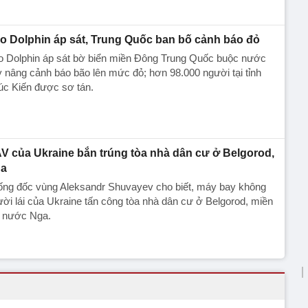
o Dolphin áp sát, Trung Quốc ban bố cảnh báo đỏ
o Dolphin áp sát bờ biển miền Đông Trung Quốc buộc nước
 nâng cảnh báo bão lên mức đỏ; hơn 98.000 người tại tỉnh
úc Kiến được sơ tán.
V của Ukraine bắn trúng tòa nhà dân cư ở Belgorod,
a
ống đốc vùng Aleksandr Shuvayev cho biết, máy bay không
ời lái của Ukraine tấn công tòa nhà dân cư ở Belgorod, miền
y nước Nga.