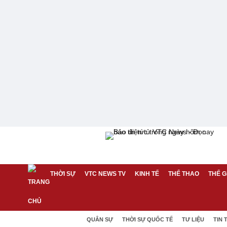
THỜI SỰ
VTC NEWS TV
KINH TẾ
THỂ THAO
THẾ G
QUÂN SỰ
THỜI SỰ QUỐC TẾ
TƯ LIỆU
TIN 