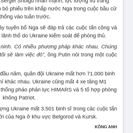
 Sergei Shoigu nhấn mạnh, lực lượng vũ trang
m bỏ phiếu trên khắp nước Nga trong cuộc bầu cử
thống vào tuần trước.
ây tuyên bố Nga sẽ đáp trả các cuộc tấn công và
i lãnh thổ do Ukraine kiểm soát để phòng thủ.
 ninh. Có nhiều phương pháp khác nhau. Chúng
i sẽ làm việc đó”,
ông Putin nói trong một cuộc
g đầu năm, quân đội Ukraine mất hơn 71.000 binh
khí khác nhau. Ukraine cũng mất 4 xe tăng M1
ệ thống pháo phản lực HIMARS và 5 tổ hợp phòng
không Patriot.
ợng Ukraine mất 3.501 binh sĩ trong các cuộc tấn
iới của Nga ở khu vực Belgorod và Kursk.
KÔNG ANH