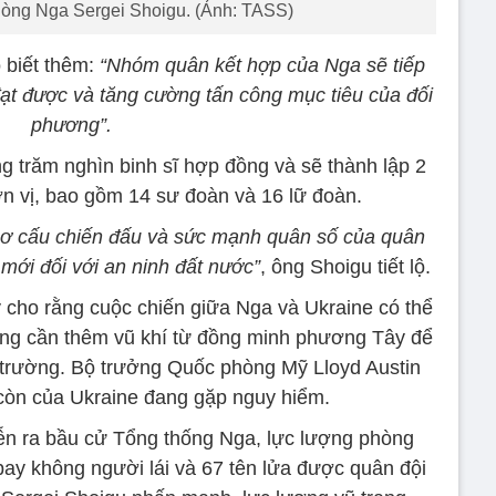
òng Nga Sergei Shoigu. (Ảnh: TASS)
 biết thêm:
“Nhóm quân kết hợp của Nga sẽ tiếp
ạt được và tăng cường tấn công mục tiêu của đối
phương”.
g trăm nghìn binh sĩ hợp đồng và sẽ thành lập 2
n vị, bao gồm 14 sư đoàn và 16 lữ đoàn.
n cơ cấu chiến đấu và sức mạnh quân số của quân
mới đối với an ninh đất nước”
, ông Shoigu tiết lộ.
cho rằng cuộc chiến giữa Nga và Ukraine có thể
ang cần thêm vũ khí từ đồng minh phương Tây để
n trường. Bộ trưởng Quốc phòng Mỹ Lloyd Austin
òn của Ukraine đang gặp nguy hiểm.
diễn ra bầu cử Tổng thống Nga, lực lượng phòng
y không người lái và 67 tên lửa được quân đội