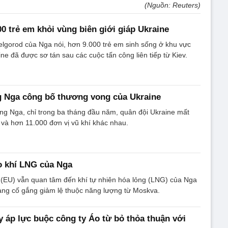
(Nguồn: Reuters)
00 trẻ em khỏi vùng biên giới giáp Ukraine
lgorod của Nga nói, hơn 9.000 trẻ em sinh sống ở khu vực
ine đã được sơ tán sau các cuộc tấn công liên tiếp từ Kiev.
 Nga công bố thương vong của Ukraine
g Nga, chỉ trong ba tháng đầu năm, quân đội Ukraine mất
 và hơn 11.000 đơn vị vũ khí khác nhau.
o khí LNG của Nga
 (EU) vẫn quan tâm đến khí tự nhiên hóa lỏng (LNG) của Nga
ang cố gắng giảm lệ thuộc năng lượng từ Moskva.
 áp lực buộc công ty Áo từ bỏ thỏa thuận với