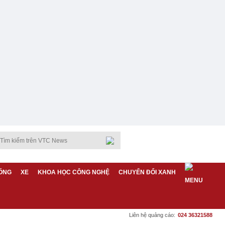
ỐNG
XE
KHOA HỌC CÔNG NGHỆ
CHUYỂN ĐỔI XANH
Liên hệ quảng cáo:
024 36321588