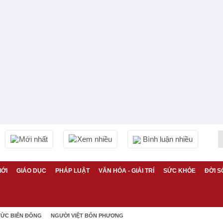
Mới nhất
Xem nhiều
Bình luận nhiều
IỚI
GIÁO DỤC
PHÁP LUẬT
VĂN HÓA - GIẢI TRÍ
SỨC KHỎE
ĐỜI S
TỨC BIỂN ĐÔNG
NGƯỜI VIỆT BỐN PHƯƠNG