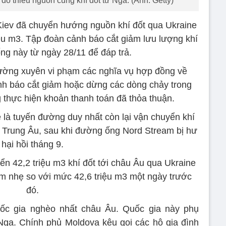
do thiếu nguồn cung khí đốt từ Nga. (Ảnh: Getty)
iev đã chuyển hướng nguồn khí đốt qua Ukraine
iệu m3. Tập đoàn cảnh báo cắt giảm lưu lượng khí
ng này từ ngày 28/11 để đáp trả.
ường xuyên vi phạm các nghĩa vụ hợp đồng về
ảnh báo cắt giảm hoặc dừng các dòng chảy trong
g thực hiện khoản thanh toán đã thỏa thuận.
à tuyến đường duy nhất còn lại vận chuyển khí
à Trung Âu, sau khi đường ống Nord Stream bị hư
hại hồi tháng 9.
n 42,2 triệu m3 khí đốt tới châu Âu qua Ukraine
m nhẹ so với mức 42,6 triệu m3 một ngày trước
đó.
ốc gia nghèo nhất châu Âu. Quốc gia này phụ
 Nga. Chính phủ Moldova kêu gọi các hộ gia đình