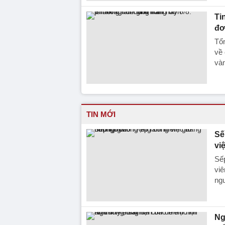
Ti
đơ
Tổn
về 
vàn
TIN MỚI
Sế
vi
Sếp
viê
ngu
Ng