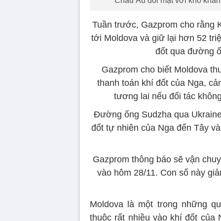
Châu Âu đối mặt với khó khăn 
Tuần trước, Gazprom cho rằng K
tới Moldova và giữ lại hơn 52 tr
đốt qua đường ố
Gazprom cho biết Moldova th
thanh toán khí đốt của Nga, c
tương lai nếu đối tác khôn
Đường ống Sudzha qua Ukraine l
đốt tự nhiên của Nga đến Tây v
Gazprom thông báo sẽ vận chuyể
vào hôm 28/11. Con số này giả
Moldova là một trong những qu
thuộc rất nhiều vào khí đốt của