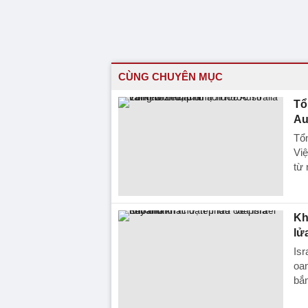
CÙNG CHUYÊN MỤC
Tổ
Au
Tổn
Vi
từ 
Kh
lử
Isr
oan
bắn