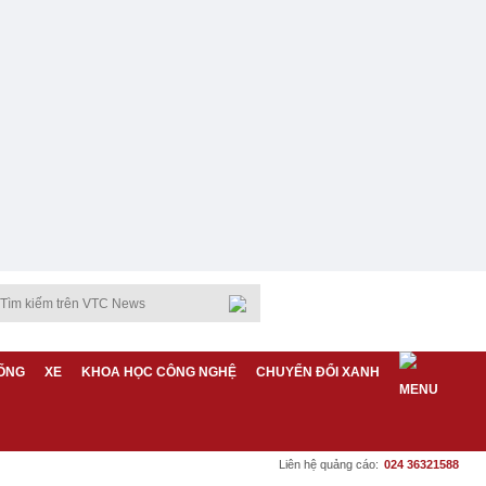
ỐNG
XE
KHOA HỌC CÔNG NGHỆ
CHUYỂN ĐỔI XANH
Liên hệ quảng cáo:
024 36321588