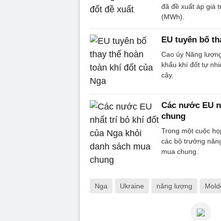
đã đề xuất áp giá 
(MWh).
EU tuyên bố th
Cao ủy Năng lượng
khẩu khí đốt tự nh
cậy.
Các nước EU nh
chung
Trong một cuộc họ
các bộ trưởng năng
mua chung.
Nga
Ukraine
năng lượng
Mold