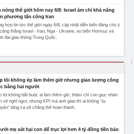
n nóng thế giới hôm nay 6/8: Israel ám chỉ khả năng
n phương tấn công Iran
g hợp tin tức thế giới ngày 6/8, cập nhật diễn biến đáng chú ý
căng thẳng Israel - Iran, Nga - Ukraine, eo biển Hormuz và
h đai giao thông Trung Quốc.
p tôi không ép làm thêm giờ nhưng giao lượng công
ệc bằng hai người
 tôi không bắt buộc ai làm thêm giờ, thậm chí còn giục nhân
n về nghỉ ngơi, nhưng KPI mà anh giao thì ai không "tự
yện" tăng ca sẽ chẳng thể hoàn thành.
ười mẹ sát hại con để trục lợi hơn 4 tỷ đồng tiền bảo