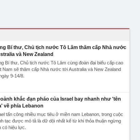
ng Bí thư, Chủ tịch nước Tô Lâm thăm cấp Nhà nước
stralia và New Zealand
g Bí thư, Chủ tịch nước Tô Lâm cùng đoàn đại biểu cấp cao
ệt Nam sẽ thăm cấp Nhà nước tới Australia và New Zealand
ngày 9-14/8.
oảnh khắc đạn pháo của Israel bay nhanh như 'tên
a' về phía Lebanon
ael tấn công nhiều mục tiêu ở miền nam Lebanon, trong cuộc
h tạc được mô tả là dữ dội nhất kể từ khi thỏa thuận ngừng
 có hiệu lực.