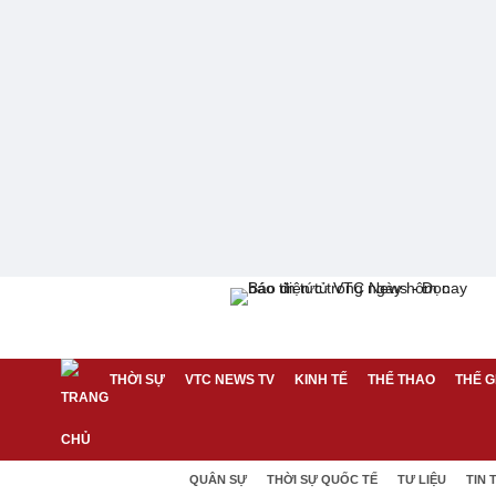
THỜI SỰ
VTC NEWS TV
KINH TẾ
THỂ THAO
THẾ G
QUÂN SỰ
THỜI SỰ QUỐC TẾ
TƯ LIỆU
TIN 