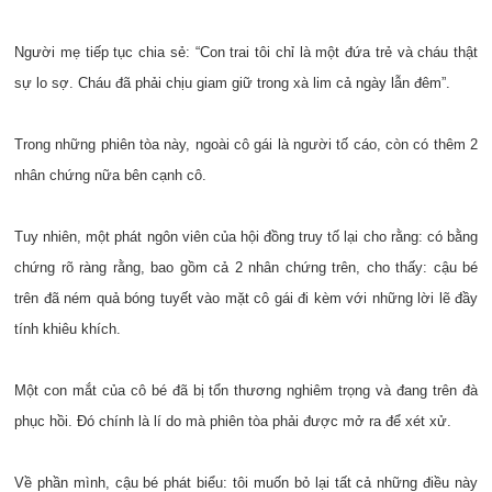
Người mẹ tiếp tục chia sẻ: “Con trai tôi chỉ là một đứa trẻ và cháu thật
sự lo sợ. Cháu đã phải chịu giam giữ trong xà lim cả ngày lẫn đêm”.
Trong những phiên tòa này, ngoài cô gái là người tố cáo, còn có thêm 2
nhân chứng nữa bên cạnh cô.
Tuy nhiên, một phát ngôn viên của hội đồng truy tố lại cho rằng: có bằng
chứng rõ ràng rằng, bao gồm cả 2 nhân chứng trên, cho thấy: cậu bé
trên đã ném quả bóng tuyết vào mặt cô gái đi kèm với những lời lẽ đầy
tính khiêu khích.
Một con mắt của cô bé đã bị tổn thương nghiêm trọng và đang trên đà
phục hồi. Đó chính là lí do mà phiên tòa phải được mở ra để xét xử.
Về phần mình, cậu bé phát biểu: tôi muốn bỏ lại tất cả những điều này