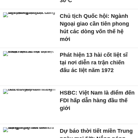
30°C
Chủ tịch Quốc hội: Ngành
Ngoại giao cần tiên phong
hút các dòng vốn thế hệ
mới
Phát hiện 13 hài cốt liệt sĩ
tại nơi diễn ra trận chiến
đấu ác liệt năm 1972
HSBC: Việt Nam là điểm đến
FDI hấp dẫn hàng đầu thế
giới
Dự báo thời tiết miền Trung