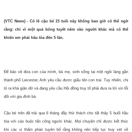
(VTC News) - Có lẽ cậu bé 15 tuổi này không bao giờ có thể ngờ
rằng: chỉ vì một quả bóng tuyết ném vào người khác mà có thể
khiến em phải hầu tòa đến 5 lần.
Để bảo vệ đứa con của mình, bà mẹ, sinh sống tại một ngôi làng gần
thành phố Leicester, Anh yêu cầu được giấu tên con trai. Tuy nhiên, chị
tỏ ra khá giận dữ và đang yêu cầu Hội đồng truy tố phải đưa ra lời xin lỗi
đối với gia đình bà.
Cậu bé trên đã trải qua 6 tháng đầy thử thách cho tất thảy 5 buổi hầu
tòa với cáo buộc tấn công người khác. Mọi chuyện chỉ được kết thúc
khi các vị thẩm phán tuyên bố rằng không nên tiếp tục truy xét về