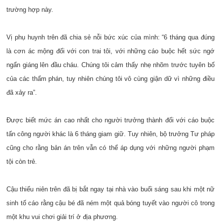
trường hợp này.
Vị phụ huynh trên đã chia sẻ nỗi bức xúc của mình: “6 tháng qua đúng
là cơn ác mộng đối với con trai tôi, với những cáo buộc hết sức ngớ
ngẩn giáng lên đầu cháu. Chúng tôi cảm thấy nhẹ nhõm trước tuyên bố
của các thẩm phán, tuy nhiên chúng tôi vô cùng giận dữ vì những điều
đã xảy ra”.
Được biết mức án cao nhất cho người trưởng thành đối với cáo buộc
tấn công người khác là 6 tháng giam giữ. Tuy nhiên, bộ trưởng Tư pháp
cũng cho rằng bản án trên vẫn có thể áp dụng với những người phạm
tội còn trẻ.
Cậu thiếu niên trên đã bị bắt ngay tại nhà vào buổi sáng sau khi một nữ
sinh tố cáo rằng cậu bé đã ném một quả bóng tuyết vào người cô trong
một khu vui chơi giải trí ở địa phương.