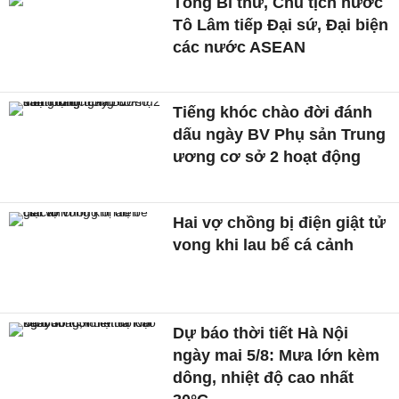
Tổng Bí thư, Chủ tịch nước
Tô Lâm tiếp Đại sứ, Đại biện
các nước ASEAN
Tiếng khóc chào đời đánh
dấu ngày BV Phụ sản Trung
ương cơ sở 2 hoạt động
Hai vợ chồng bị điện giật tử
vong khi lau bể cá cảnh
Dự báo thời tiết Hà Nội
ngày mai 5/8: Mưa lớn kèm
dông, nhiệt độ cao nhất