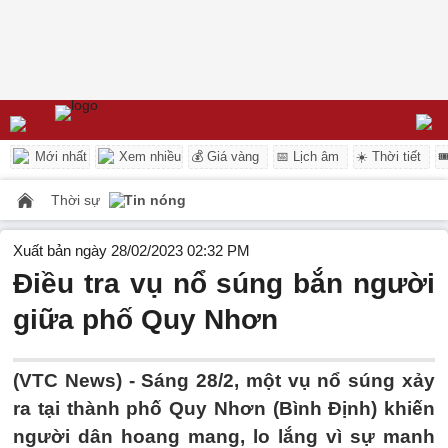
Mới nhất
Xem nhiều
💰 Giá vàng
📅 Lịch âm
☀️ Thời tiết

Thời sự
Tin nóng
Xuất bản ngày 28/02/2023 02:32 PM
Điều tra vụ nổ súng bắn người
giữa phố Quy Nhơn
(VTC News) -
Sáng 28/2, một vụ nổ súng xảy
ra tại thành phố Quy Nhơn (Bình Định) khiến
người dân hoang mang, lo lắng vì sự manh