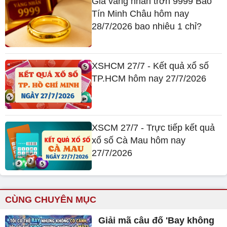
Giá vàng nhẫn trơn 9999 Bảo
Tín Minh Châu hôm nay
28/7/2026 bao nhiêu 1 chỉ?
XSHCM 27/7 - Kết quả xổ số
TP.HCM hôm nay 27/7/2026
XSCM 27/7 - Trực tiếp kết quả
xổ số Cà Mau hôm nay
27/7/2026
CÙNG CHUYÊN MỤC
Giải mã câu đố 'Bay không