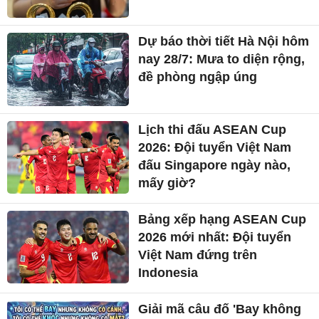
Dự báo thời tiết Hà Nội hôm
nay 28/7: Mưa to diện rộng,
đề phòng ngập úng
Lịch thi đấu ASEAN Cup
2026: Đội tuyển Việt Nam
đấu Singapore ngày nào,
mấy giờ?
Bảng xếp hạng ASEAN Cup
2026 mới nhất: Đội tuyển
Việt Nam đứng trên
Indonesia
Giải mã câu đố 'Bay không