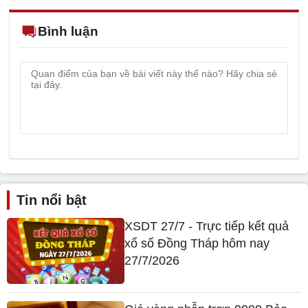
Bình luận
Tin nổi bật
XSDT 27/7 - Trực tiếp kết quả
xổ số Đồng Tháp hôm nay
27/7/2026