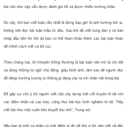
bài văn như vậy vẫn được đánh giá tốt và được nhiều trường nhận.
Do vậy, khi bạn viết luận cần nhất là đừng bao giờ bị ảnh hưởng bởi ai,
không nên đọc bài luận mẫu từ đâu. Sau khi đã viết xong dàn ý và bản
nháp đầu tiên thì khi đó bạn có thể tham khảo thêm các bài luận khác
để chỉnh cách viết và bố cục.
Theo chàng trai, lời khuyên thông thường là bài luận nên mô tả chi tiết
và dùng những từ ngữ chủ động, giàu hình ảnh, làm sao để người đọc
dễ dàng mường tượng ra những gì đang xảy ra với nhân vật trong bài.
Để gây sự chú ý thì người viết cần xây dựng một cốt truyện rõ rệt với
các điểm nhấn và cao trào, cũng như bài học kinh nghiệm rõ rệt. “Hãy
viết bài như một cuốn tiểu thuyết thu nhỏ”, Trung nói.
Nếu bạn là một cá nhân có một điểm gì đó rất thú vị thì nên viết về đăc