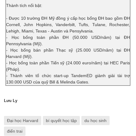
Thành tích nổi bật:
- Được 10 trường ĐH Mỹ đồng ý cấp học bổng ĐH bao gồm ĐH
Cornell, John Hopkins, Vanderbilt, Tufts, Tulane, Rochester,
Lehigh, Miami, Texas - Austin và Pensylvania.
- Học bổng toàn phần ĐH (50.000 USD/năm) tại ĐH
Pennsylvania (Mỹ).
- Học bổng bán phần Thạc sỹ (25.000 USD/năm) tại ĐH
Harvard (Mỹ).
- Học bổng toàn phần Tiến sỹ (24.000 euro/năm) tại HEC Paris
(Pháp).
- Thành viên tổ chức start-up TandemED giành giải tài trợ
130.000 USD của quỹ Bill & Melinda Gates.
Lưu Ly
Đại học Harvard
bí quyết học tập
du học sinh
điển trai