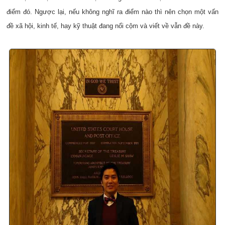
điểm đó. Ngược lại, nếu không nghĩ ra điểm nào thì nên chọn một vấn
đề xã hội, kinh tế, hay kỹ thuật đang nổi cộm và viết về vẫn đề này.