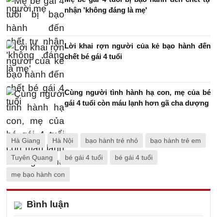
nhận 'không đáng là mẹ'
Lời khai rợn người của kẻ bạo hành đến
chết bé gái 4 tuổi
Cùng người tình hành hạ con, mẹ của bé
gái 4 tuổi còn máu lạnh hơn gã cha dượng
Hà Giang
Hà Nội
bạo hành trẻ nhỏ
bạo hành trẻ em
Tuyên Quang
bé gái 4 tuổi
bé gái 4 tuổi
mẹ bạo hành con
Bình luận