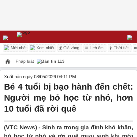
Mới nhất
Xem nhiều
💰 Giá vàng
📅 Lịch âm
☀️ Thời tiết

Pháp luật
Bản tin 113
Xuất bản ngày 08/05/2026 04:11 PM
Bé 4 tuổi bị bạo hành đến chết:
Người mẹ bỏ học từ nhỏ, hơn
10 tuổi đã rời quê
(VTC News) -
Sinh ra trong gia đình khó khăn,
bỏ học từ nhỏ và rời quê mưu sinh khi mới