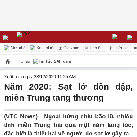
Mới nhất
Xem nhiều
💰 Giá vàng
📅 Lịch âm
☀️ Thời tiết

Thời sự
Tin tức 24h qua
Xuất bản ngày 23/12/2020 11:25 AM
Năm 2020: Sạt lở dồn dập,
miền Trung tang thương
(VTC News) -
Ngoài hứng chịu bão lũ, nhiều
tỉnh miền Trung trải qua một năm tang tóc,
đặc biệt là thiệt hại về người do sạt lở gây ra.