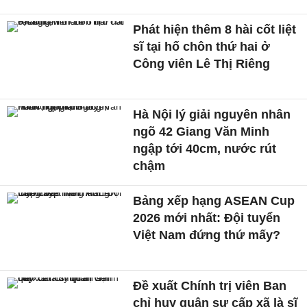
Phát hiện thêm 8 hài cốt liệt
sĩ tại hố chôn thứ hai ở
Công viên Lê Thị Riêng
Hà Nội lý giải nguyên nhân
ngõ 42 Giang Văn Minh
ngập tới 40cm, nước rút
chậm
Bảng xếp hạng ASEAN Cup
2026 mới nhất: Đội tuyển
Việt Nam đứng thứ mấy?
Đề xuất Chính trị viên Ban
chỉ huy quân sự cấp xã là sĩ