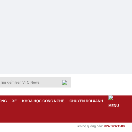
ỐNG
XE
KHOA HỌC CÔNG NGHỆ
CHUYỂN ĐỔI XANH
Liên hệ quảng cáo:
024 36321588