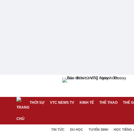
THỜI SỰ
VTC NEWS TV
KINH TẾ
THỂ THAO
THẾ G
TIN TỨC
DU HỌC
TUYỂN SINH
HỌC TIẾNG