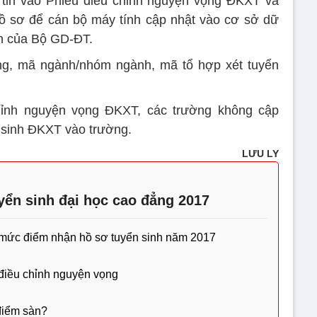
g tin vào Phiếu điều chỉnh nguyện vọng ĐKXT và
hồ sơ để cán bộ máy tính cập nhật vào cơ sở dữ
nh của Bộ GD-ĐT.
ờng, mã ngành/nhóm ngành, mã tổ hợp xét tuyển
 chỉnh nguyện vọng ĐKXT, các trường không cập
í sinh ĐKXT vào trường.
LƯU LY
yển sinh đại học cao đẳng 2017
 mức điểm nhận hồ sơ tuyển sinh năm 2017
điều chỉnh nguyện vọng
 điểm sàn?