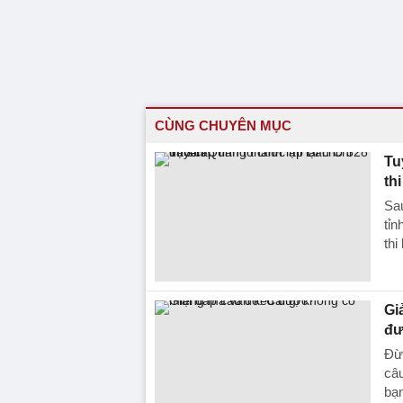
CÙNG CHUYÊN MỤC
Tu
thi
Sa
tỉn
thi
Gi
đư
Đừn
câu
bạn