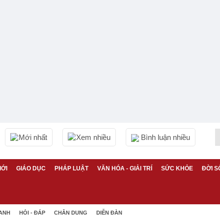
Mới nhất
Xem nhiều
Bình luận nhiều
IỚI
GIÁO DỤC
PHÁP LUẬT
VĂN HÓA - GIẢI TRÍ
SỨC KHỎE
ĐỜI S
 ANH
HỎI - ĐÁP
CHÂN DUNG
DIỄN ĐÀN