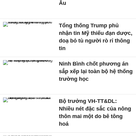
Âu
Tổng thống Trump phủ
nhận tin Mỹ thiếu đạn dược,
doạ bỏ tù người rò rỉ thông
tin
Ninh Bình chốt phương án
sắp xếp lại toàn bộ hệ thống
trường học
Bộ trưởng VH-TT&DL:
Nhiều nét đặc sắc của nông
thôn mai một do bê tông
hoá