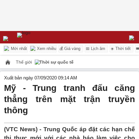
Mới nhất
Xem nhiều
💰 Giá vàng
📅 Lịch âm
☀️ Thời tiết

Thế giới
Thời sự quốc tế
Xuất bản ngày 07/09/2020 09:14 AM
Mỹ - Trung tranh đấu căng
thẳng trên mặt trận truyền
thông
(VTC News) -
Trung Quốc áp đặt các hạn chế
thị thực mới với các nhà báo làm việc cho