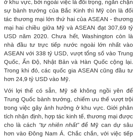
ở khu vực, bởi ngoài việc là đối trọng, ngăn chặn
sự bành trướng của Bắc Kinh thì Mỹ còn là đối
tác thương mại lớn thứ hai của ASEAN - thương
mại hai chiều giữa Mỹ và ASEAN đạt 307,69 tỷ
USD năm 2020. Chưa hết, Washington còn là
nhà đầu tư trực tiếp nước ngoài lớn nhất vào
ASEAN với 338 tỷ USD, vượt tổng số vào Trung
Quốc, Ấn Độ, Nhật Bản và Hàn Quốc cộng lại.
Trong khi đó, các quốc gia ASEAN cũng đầu tư
hơn 24,9 tỷ USD vào Mỹ.
Với lợi thế có sẵn, Mỹ sẽ không ngồi yên để
Trung Quốc bành trướng, chiếm ưu thế vượt trội
trong việc gây ảnh hưởng ở khu vực. Giới phân
tích nhận định, hợp tác kinh tế, thương mại được
cho là cách
“tự nhiên nhất”
để Mỹ can dự sâu
hơn vào Đông Nam Á. Chắc chắn, với việc tiếp