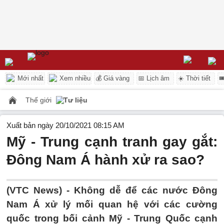
Mới nhất
Xem nhiều
💰 Giá vàng
📅 Lịch âm
☀️ Thời tiết

Thế giới
Tư liệu
Xuất bản ngày 20/10/2021 08:15 AM
Mỹ - Trung cạnh tranh gay gắt:
Đông Nam Á hành xử ra sao?
(VTC News) -
Không dễ để các nước Đông
Nam Á xử lý mối quan hệ với các cường
quốc trong bối cảnh Mỹ - Trung Quốc cạnh