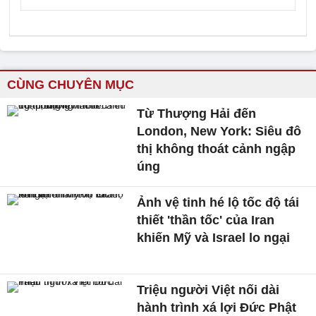
CÙNG CHUYÊN MỤC
Từ Thượng Hải đến
London, New York: Siêu đô
thị không thoát cảnh ngập
úng
Ảnh vệ tinh hé lộ tốc độ tái
thiết 'thần tốc' của Iran
khiến Mỹ và Israel lo ngại
Triệu người Việt nối dài
hành trình xá lợi Đức Phật