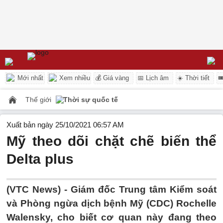
Mới nhất
Xem nhiều
💰 Giá vàng
📅 Lịch âm
☀️ Thời tiết

Thế giới
Thời sự quốc tế
Xuất bản ngày 25/10/2021 06:57 AM
Mỹ theo dõi chặt chẽ biến thể
Delta plus
(VTC News) -
Giám đốc Trung tâm Kiểm soát
và Phòng ngừa dịch bệnh Mỹ (CDC) Rochelle
Walensky, cho biết cơ quan này đang theo