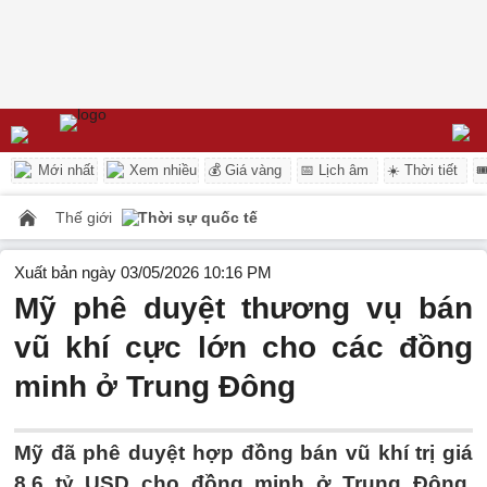
Mới nhất
Xem nhiều
💰 Giá vàng
📅 Lịch âm
☀️ Thời tiết

Thế giới
Thời sự quốc tế
Xuất bản ngày 03/05/2026 10:16 PM
Mỹ phê duyệt thương vụ bán
vũ khí cực lớn cho các đồng
minh ở Trung Đông
Mỹ đã phê duyệt hợp đồng bán vũ khí trị giá
8,6 tỷ USD cho đồng minh ở Trung Đông,