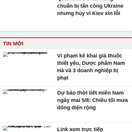
chuẩn bị tấn công Ukraine
nhưng hủy vì Kiev xin lỗi
TIN MỚI
Vi phạm kê khai giá thuốc
thiết yếu, Dược phẩm Nam
Hà và 3 doanh nghiệp bị
phạt
Dự báo thời tiết miền Nam
ngày mai 5/8: Chiều tối mưa
dông diện rộng
Link xem trực tiếp