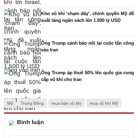
Kho vũ khí 'chạm đáy', chính quyền Mỹ đề
xuất tăng ngân sách lên 1.500 tỷ USD
Ông Trump cảnh báo nối lại cuộc tấn công
vào Iran
Ông Trump áp thuế 50% lên quốc gia cung
cấp vũ khí cho Iran
Mỹ
Trung Đông
mua bán vũ khí
mua vũ khí Mỹ
Bình luận