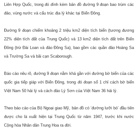
Liên Hợp Quốc, trong đó đính kèm bản đồ đường 9 đoạn bao trùm các
đảo, vùng nước và cấu trúc địa lý khác tại Biển Đông.
Đường 9 đoạn chiếm khoảng 2 triệu km2 diện tích biển (tương đương
22% diện tích đất của Trung Quốc) và 13 km2 diện tích đất trên Biển
Đông (trừ Đài Loan và đảo Đông Sa), bao gồm các quần đảo Hoàng Sa
và Trường Sa và bãi cạn Scaborough.
Báo cáo nêu rõ, đường 9 đoạn nằm khá gần với đường bờ biển của các
quốc gia tiếp giáp với Biển Đông, trong đó đoạn số 1 chỉ cách bờ biển
Việt Nam 50 hải lý và cách đảo Lý Sơn của Việt Nam 36 hải lý.
Theo báo cáo của Bộ Ngoại giao Mỹ, bản đồ có ‘đường lưỡi bò’ đầu tiên
được cho là xuất hiện tại Trung Quốc từ năm 1947, trước khi nước
Cộng hòa Nhân dân Trung Hoa ra đời.