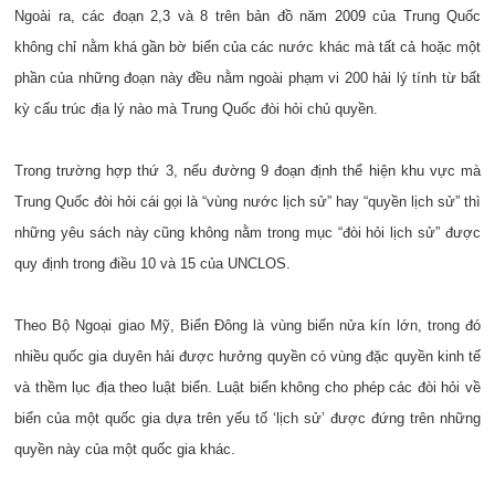
Ngoài ra, các đoạn 2,3 và 8 trên bản đồ năm 2009 của Trung Quốc
không chỉ nằm khá gần bờ biển của các nước khác mà tất cả hoặc một
phần của những đoạn này đều nằm ngoài phạm vi 200 hải lý tính từ bất
kỳ cấu trúc địa lý nào mà Trung Quốc đòi hỏi chủ quyền.
Trong trường hợp thứ 3, nếu đường 9 đoạn định thể hiện khu vực mà
Trung Quốc đòi hỏi cái gọi là “vùng nước lịch sử” hay “quyền lịch sử” thì
những yêu sách này cũng không nằm trong mục “đòi hỏi lịch sử” được
quy định trong điều 10 và 15 của UNCLOS.
Theo Bộ Ngoại giao Mỹ, Biển Đông là vùng biển nửa kín lớn, trong đó
nhiều quốc gia duyên hải được hưởng quyền có vùng đặc quyền kinh tế
và thềm lục địa theo luật biển. Luật biển không cho phép các đòi hỏi về
biển của một quốc gia dựa trên yếu tố ‘lịch sử’ được đứng trên những
quyền này của một quốc gia khác.