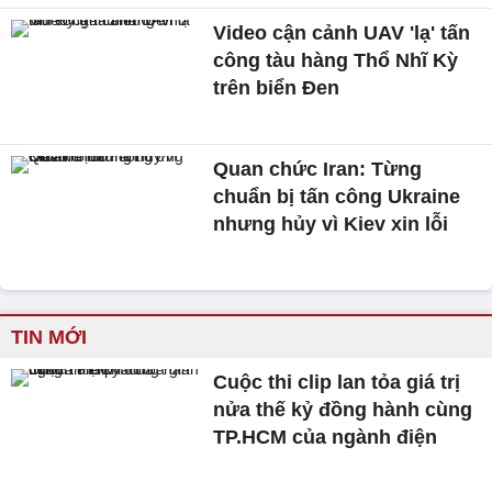
Video cận cảnh UAV 'lạ' tấn
công tàu hàng Thổ Nhĩ Kỳ
trên biển Đen
Quan chức Iran: Từng
chuẩn bị tấn công Ukraine
nhưng hủy vì Kiev xin lỗi
TIN MỚI
Cuộc thi clip lan tỏa giá trị
nửa thế kỷ đồng hành cùng
TP.HCM của ngành điện