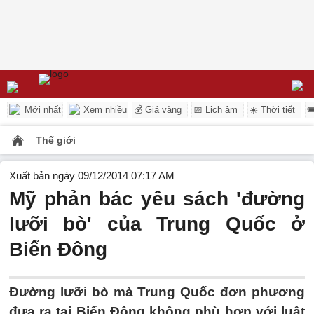
Mới nhất
Xem nhiều
💰 Giá vàng
📅 Lịch âm
☀️ Thời tiết

Thế giới
Xuất bản ngày 09/12/2014 07:17 AM
Mỹ phản bác yêu sách 'đường
lưỡi bò' của Trung Quốc ở
Biển Đông
Đường lưỡi bò mà Trung Quốc đơn phương
đưa ra tại Biển Đông không phù hợp với luật