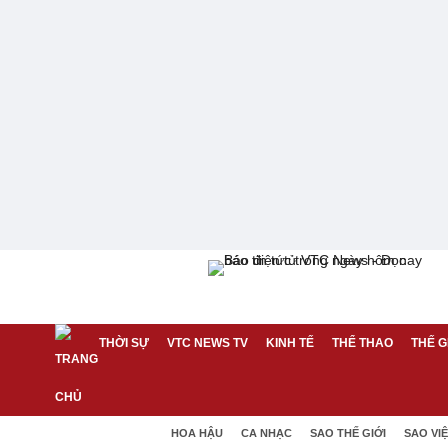
THỜI SỰ
VTC NEWS TV
KINH TẾ
THỂ THAO
THẾ G
HOA HẬU
CA NHẠC
SAO THẾ GIỚI
SAO VI