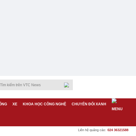
ỐNG
XE
KHOA HỌC CÔNG NGHỆ
CHUYỂN ĐỔI XANH
Liên hệ quảng cáo:
024 36321588