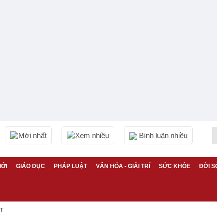
Mới nhất
Xem nhiều
Bình luận nhiều
IỚI
GIÁO DỤC
PHÁP LUẬT
VĂN HÓA - GIẢI TRÍ
SỨC KHỎE
ĐỜI S
ỆT