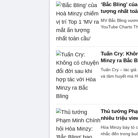
‘Bắc Bling’ của
tượng nhất toà
MV Bắc Bling vươn 
YouTube Charts Thế
Tuấn Cry: Khôn
Minzy ra Bắc B
Tuấn Cry – tác giả
và tâm huyết mà H
Thủ tướng Phạm
nhiêu triệu vie
Hòa Minzy bày tỏ 
nhắc đến trong buổ