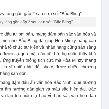
 tăng gần gấp 2 sau cơn sốt ‘’Bắc Bling‘’.
c đầu tư bài bản, mang đậm bản sắc văn hóa và
h mẽ như Bắc Bling đã giúp Hòa Minzy nâng cao
c nhà tổ chức sự kiện và nhãn hàng cũng sẵn sàng
ó được sự góp mặt của cô, bởi họ nhận thấy khả
ệu ứng truyền thông tích cực mà Hòa Minzy mang
 ca sĩ nhiều hit, đắt show, được nhiều chương
n hàng săn đón.
 mang đậm dấu ấn văn hóa Bắc Ninh, quê hương
iữa âm hưởng dân gian và màu sắc hiện đại, Bắc
ọ và lan tỏa niềm tự hào về bản sắc văn hóa dân