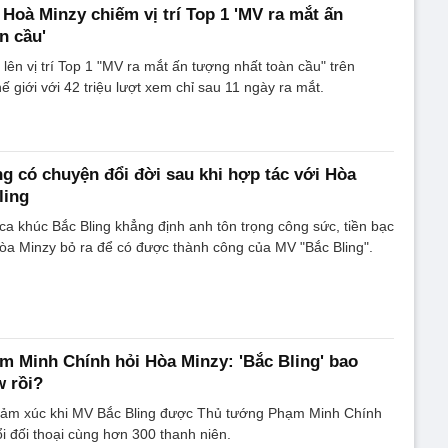
 Hoà Minzy chiếm vị trí Top 1 'MV ra mắt ấn
n cầu'
lên vị trí Top 1 "MV ra mắt ấn tượng nhất toàn cầu" trên
 giới với 42 triệu lượt xem chỉ sau 11 ngày ra mắt.
g có chuyện đổi đời sau khi hợp tác với Hòa
ling
 ca khúc Bắc Bling khẳng định anh tôn trọng công sức, tiền bạc
òa Minzy bỏ ra để có được thành công của MV "Bắc Bling".
 Minh Chính hỏi Hòa Minzy: 'Bắc Bling' bao
w rồi?
cảm xúc khi MV Bắc Bling được Thủ tướng Phạm Minh Chính
i đối thoại cùng hơn 300 thanh niên.