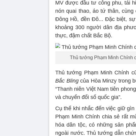
MV được đầu tư công phu, tái h
nón quai thao, áo tứ thân, cùng
Đông Hồ, đền Đô... Đặc biệt, s
khoảng 300 người dân địa phươ
thực, đậm chất Bắc Bộ.
Thủ tướng Phạm Minh Chính dà
Thủ tướng Phạm Minh Chính cũ
Bắc Bling
của Hòa Minzy trong bu
“Thanh niên Việt Nam tiên phong
và chuyển đổi số quốc gia”.
Cụ thể khi nhắc đến việc giữ gì
Phạm Minh Chính chia sẻ rất mừ
hóa dân tộc, có những sản phẩ
ngoài nước. Thủ tướng dẫn chứn