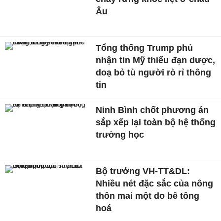
Âu
Tổng thống Trump phủ
nhận tin Mỹ thiếu đạn dược,
doạ bỏ tù người rò rỉ thông
tin
Ninh Bình chốt phương án
sắp xếp lại toàn bộ hệ thống
trường học
Bộ trưởng VH-TT&DL:
Nhiều nét đặc sắc của nông
thôn mai một do bê tông
hoá