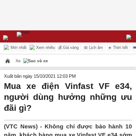
Mới nhất
Xem nhiều
💰 Giá vàng
📅 Lịch âm
☀️ Thời tiết

Xe
Sao và xe
Xuất bản ngày 15/10/2021 12:03 PM
Mua xe điện Vinfast VF e34,
người dùng hưởng những ưu
đãi gì?
(VTC News) -
Không chỉ được bảo hành 10
năm, khách hàng mua xe Vinfast VF e34 sớm