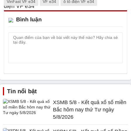
VinFast VF e34
VF e34
ô tô điện VF e34
Bình luận
Tin nổi bật
XSMB 5/8 - Kết quả xổ số miền
Bắc hôm nay thứ Tư ngày
5/8/2026