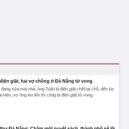
 điện giật, hai vợ chồng ở Đà Nẵng tử vong
 đang sửa mái nhà, ông Tuấn bị điện giật chết tại chỗ, đến lúc
t hiện, vợ ông leo lên thì cũng bị điện giật tử vong.
 thư Đà Nẵng: Chậm một quyết sách, thành phố sẽ lỡ