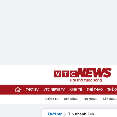
THỜI SỰ
VTC NEWS TV
KINH TẾ
THỂ THAO
THẾ G
CHÍNH TRỊ
ĐỜI SỐNG
TIN NÓNG
XÂY DỰN
Thời sự
Tin nhanh 24h