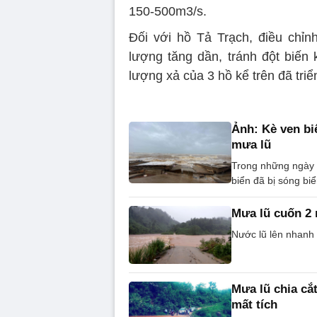
150-500m3/s.
Đối với hồ Tả Trạch, điều chỉnh
lượng tăng dần, tránh đột biến
lượng xả của 3 hồ kể trên đã triển
Ảnh: Kè ven bi
mưa lũ
Trong những ngày m
biển đã bị sóng biể
Mưa lũ cuốn 2 
Nước lũ lên nhanh
Mưa lũ chia cắ
mất tích