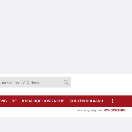
ỐNG
XE
KHOA HỌC CÔNG NGHỆ
CHUYỂN ĐỔI XANH
Liên hệ quảng cáo:
024 36321588