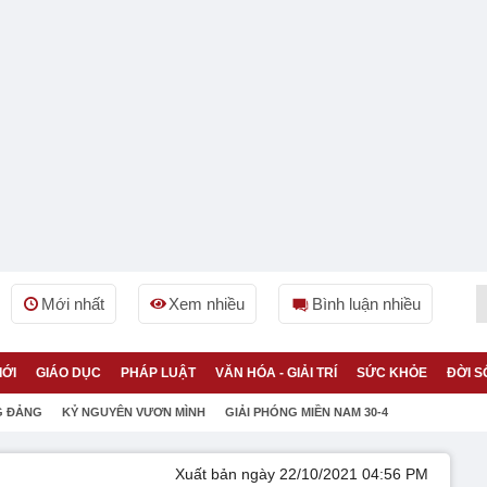
Mới nhất
Xem nhiều
Bình luận nhiều
IỚI
GIÁO DỤC
PHÁP LUẬT
VĂN HÓA - GIẢI TRÍ
SỨC KHỎE
ĐỜI S
G ĐẢNG
KỶ NGUYÊN VƯƠN MÌNH
GIẢI PHÓNG MIỀN NAM 30-4
Xuất bản ngày 22/10/2021 04:56 PM