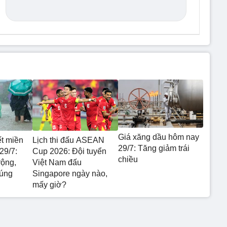
Giá xăng dầu hôm nay
ết miền
Lịch thi đấu ASEAN
29/7: Tăng giảm trái
29/7:
Cup 2026: Đội tuyển
chiều
rộng,
Việt Nam đấu
 úng
Singapore ngày nào,
mấy giờ?