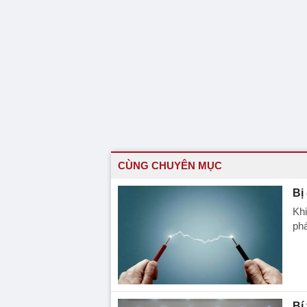
CÙNG CHUYÊN MỤC
Bị
Khi
phá
Bí