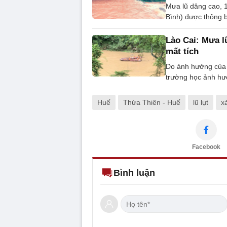
Mưa lũ dâng cao, 
Bình) được thông b
Lào Cai: Mưa l
mất tích
Do ảnh hưởng của m
trường học ảnh hưở
Huế
Thừa Thiên - Huế
lũ lụt
xả
Facebook
Bình luận