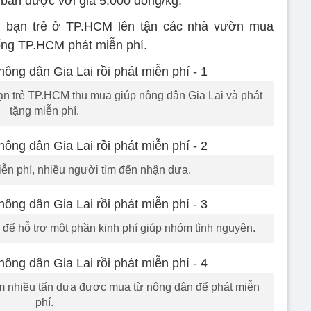
 bán được với giá 5.000 đồng/kg.
m bạn trẻ ở TP.HCM lên tận các nhà vườn mua
ống TP.HCM phát miễn phí.
ạn trẻ TP.HCM thu mua giúp nông dân Gia Lai và phát
tặng miễn phí.
iễn phí, nhiều người tìm đến nhận dưa.
 để hỗ trợ một phần kinh phí giúp nhóm tình nguyện.
êm nhiều tấn dưa được mua từ nông dân để phát miễn
phí.