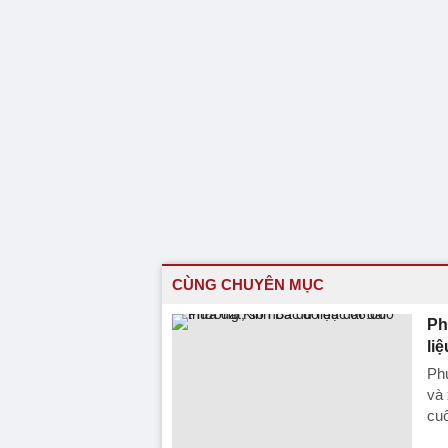
CÙNG CHUYÊN MỤC
Ph
liệ
Phư
và 
cu