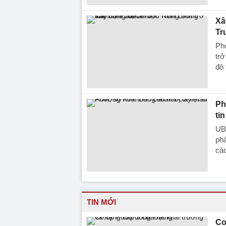
Xâ
Tr
Phó
trở
đô 
Ph
tin
UB
phẩ
các
TIN MỚI
Co