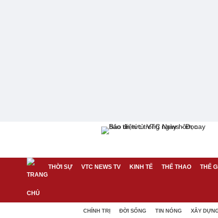
THỜI SỰ
VTC NEWS TV
KINH TẾ
THỂ THAO
THẾ G
CHÍNH TRỊ
ĐỜI SỐNG
TIN NÓNG
XÂY DỰN