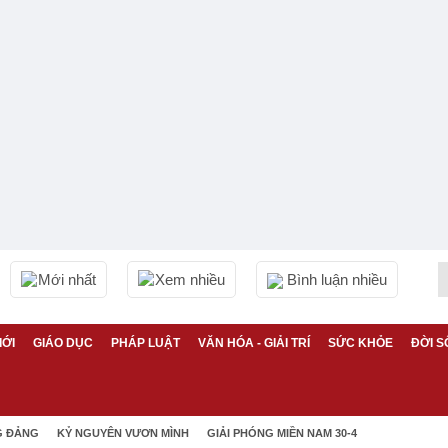
Mới nhất
Xem nhiều
Bình luận nhiều
IỚI
GIÁO DỤC
PHÁP LUẬT
VĂN HÓA - GIẢI TRÍ
SỨC KHỎE
ĐỜI S
G ĐẢNG
KỶ NGUYÊN VƯƠN MÌNH
GIẢI PHÓNG MIỀN NAM 30-4