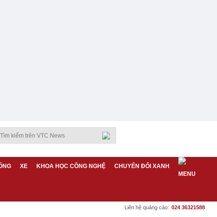
ỐNG
XE
KHOA HỌC CÔNG NGHỆ
CHUYỂN ĐỔI XANH
Liên hệ quảng cáo:
024 36321588