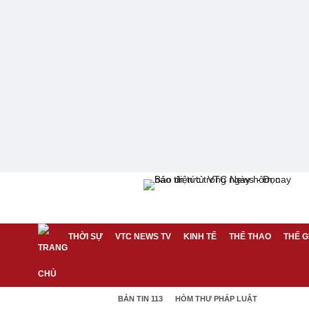
THỜI SỰ
VTC NEWS TV
KINH TẾ
THỂ THAO
THẾ G
BẢN TIN 113
HÒM THƯ PHÁP LUẬT