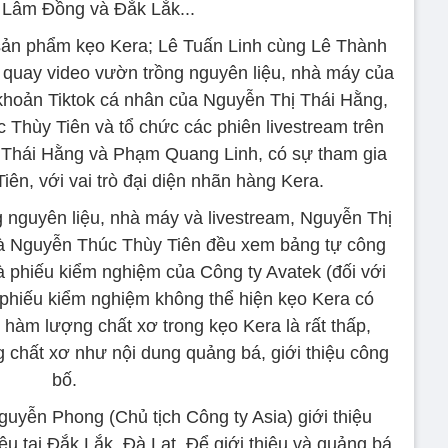
h Lâm Đồng và Đắk Lắk...
 sản phẩm kẹo Kera; Lê Tuấn Linh cùng Lê Thành
 quay video vườn trồng nguyên liệu, nhà máy của
i khoản Tiktok cá nhân của Nguyễn Thị Thái Hằng,
hùy Tiên và tổ chức các phiên livestream trên
 Thái Hằng và Phạm Quang Linh, có sự tham gia
ên, với vai trò đại diện nhãn hàng Kera.
 nguyên liệu, nhà máy và livestream, Nguyễn Thị
à Nguyễn Thúc Thùy Tiên đều xem bảng tự công
phiếu kiểm nghiệm của Công ty Avatek (đối với
n phiếu kiểm nghiệm không thể hiện kẹo Kera có
 hàm lượng chất xơ trong kẹo Kera là rất thấp,
 chất xơ như nội dung quảng bá, giới thiệu công
bố.
guyễn Phong (Chủ tịch Công ty Asia) giới thiệu
ệu tại Đắk Lắk, Đà Lạt. Để giới thiệu và quảng bá