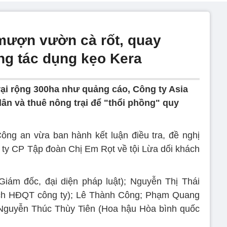
mượn vườn cà rốt, quay
ng tác dụng kẹo Kera
rại rộng 300ha như quảng cáo, Công ty Asia
n và thuê nông trại để "thổi phồng" quy
ông an vừa ban hành kết luận điều tra, đề nghị
g ty CP Tập đoàn Chị Em Rọt về tội Lừa dối khách
iám đốc, đại diện pháp luật); Nguyễn Thị Thái
ch HĐQT công ty); Lê Thành Công; Phạm Quang
 Nguyễn Thúc Thùy Tiên (Hoa hậu Hòa bình quốc