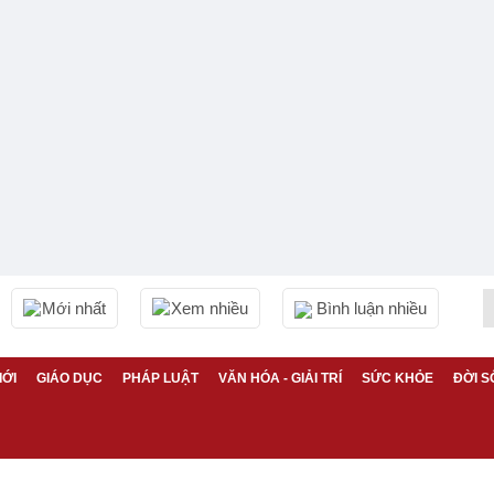
Mới nhất
Xem nhiều
Bình luận nhiều
IỚI
GIÁO DỤC
PHÁP LUẬT
VĂN HÓA - GIẢI TRÍ
SỨC KHỎE
ĐỜI S