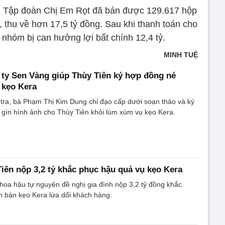
, Tập đoàn Chị Em Rọt đã bán được 129.617 hộp
 thu về hơn 17,5 tỷ đồng. Sau khi thanh toán cho
 nhóm bị can hưởng lợi bất chính 12,4 tỷ.
MINH TUỆ
 ty Sen Vàng giúp Thùy Tiên ký hợp đồng né
 kẹo Kera
 tra, bà Phạm Thị Kim Dung chỉ đạo cấp dưới soạn thảo và ký
 gìn hình ảnh cho Thùy Tiên khỏi lùm xùm vụ kẹo Kera.
iên nộp 3,2 tỷ khắc phục hậu quả vụ kẹo Kera
, hoa hậu tự nguyện đề nghị gia đình nộp 3,2 tỷ đồng khắc
n bán kẹo Kera lừa dối khách hàng.