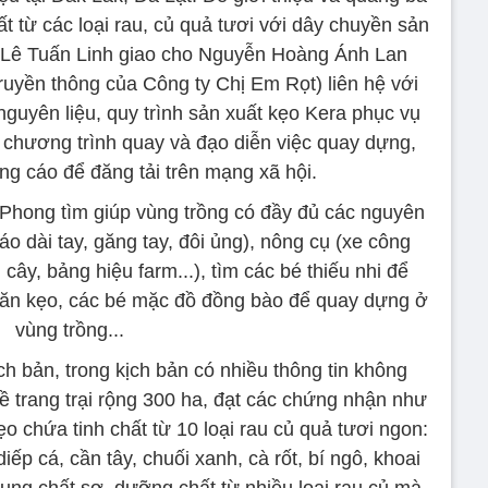
 từ các loại rau, củ quả tươi với dây chuyền sản
, Lê Tuấn Linh giao cho Nguyễn Hoàng Ánh Lan
ruyền thông của Công ty Chị Em Rọt) liên hệ với
nguyên liệu, quy trình sản xuất kẹo Kera phục vụ
n chương trình quay và đạo diễn việc quay dựng,
ng cáo để đăng tải trên mạng xã hội.
hong tìm giúp vùng trồng có đầy đủ các nguyên
áo dài tay, găng tay, đôi ủng), nông cụ (xe công
 cây, bảng hiệu farm...), tìm các bé thiếu nhi để
i ăn kẹo, các bé mặc đồ đồng bào để quay dựng ở
vùng trồng...
h bản, trong kịch bản có nhiều thông tin không
ề trang trại rộng 300 ha, đạt các chứng nhận như
o chứa tinh chất từ 10 loại rau củ quả tươi ngon:
iếp cá, cần tây, chuối xanh, cà rốt, bí ngô, khoai
sung chất sơ, dưỡng chất từ nhiều loại rau củ mà