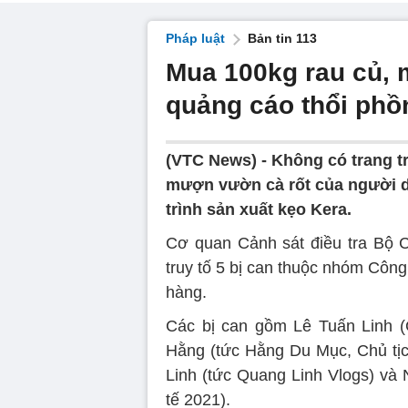
Pháp luật
Bản tin 113
Mua 100kg rau củ, 
quảng cáo thổi phồ
(VTC News) -
Không có trang t
mượn vườn cà rốt của người dâ
trình sản xuất kẹo Kera.
Cơ quan Cảnh sát điều tra Bộ C
truy tố 5 bị can thuộc nhóm Côn
hàng.
Các bị can gồm Lê Tuấn Linh (G
Hằng (tức Hằng Du Mục, Chủ tị
Linh (tức Quang Linh Vlogs) và
tế 2021).