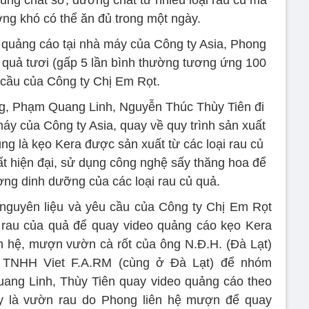
ng khó có thể ăn đủ trong một ngày.
 quảng cáo tại nhà máy của Công ty Asia, Phong
ủ quả tươi (gấp 5 lần bình thường tương ứng 100
 cầu của Công ty Chị Em Rọt.
g, Phạm Quang Linh, Nguyễn Thúc Thùy Tiên đi
y của Công ty Asia, quay về quy trình sản xuất
ng là kẹo Kera được sản xuất từ các loại rau củ
ất hiện đại, sử dụng công nghệ sấy thăng hoa để
ợng dinh dưỡng của các loại rau củ quả.
nguyên liệu và yêu cầu của Công ty Chị Em Rọt
i rau của quả để quay video quảng cáo kẹo Kera
n hệ, mượn vườn cà rốt của ông N.Đ.H. (Đà Lạt)
y TNHH Viet F.A.RM (cùng ở Đà Lạt) để nhóm
ang Linh, Thùy Tiên quay video quảng cáo theo
đây là vườn rau do Phong liên hệ mượn để quay