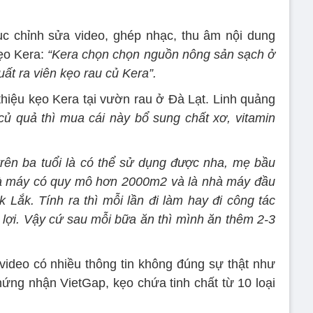
c chỉnh sửa video, ghép nhạc, thu âm nội dung
kẹo Kera:
“Kera chọn chọn nguồn nông sản sạch ở
ất ra viên kẹo rau củ Kera”.
thiệu kẹo Kera tại vườn rau ở Đà Lạt. Linh quảng
ủ quả thì mua cái này bổ sung chất xơ, vitamin
trên ba tuổi là có thể sử dụng được nha, mẹ bầu
hà máy có quy mô hơn 2000m2 và là nhà máy đầu
 Lắk. Tính ra thì mỗi lần đi làm hay đi công tác
 lợi. Vậy cứ sau mỗi bữa ăn thì mình ăn thêm 2-3
 video có nhiều thông tin không đúng sự thật như
chứng nhận VietGap, kẹo chứa tinh chất từ 10 loại