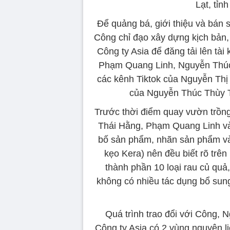
Lạt, tỉn
Để quảng bá, giới thiệu và bán
Công chỉ đạo xây dựng kịch bản,
Công ty Asia để đăng tải lên tà
Phạm Quang Linh, Nguyễn Thúc T
các kênh Tiktok của Nguyễn Thị
của Nguyễn Thúc Thùy Ti
Trước thời điểm quay vườn trồng
Thái Hằng, Phạm Quang Linh v
bố sản phẩm, nhãn sản phẩm và 
kẹo Kera) nên đều biết rõ trê
thành phần 10 loại rau củ quả,
không có nhiều tác dụng bổ sung
Quá trình trao đổi với Công, N
Công ty Asia có 2 vùng nguyên li