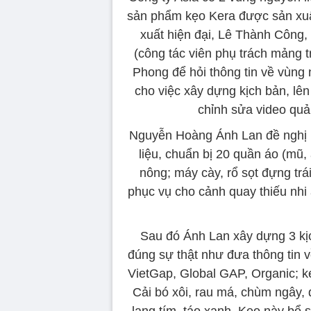
sản phẩm kẹo Kera được sản xuất
xuất hiện đại, Lê Thành Công
(công tác viên phụ trách mảng t
Phong để hỏi thông tin về vùng 
cho việc xây dựng kịch bản, lê
chỉnh sửa video quả
Nguyễn Hoàng Ánh Lan đề nghị P
liệu, chuẩn bị 20 quần áo (mũ, 
nông; máy cày, rổ sọt đựng trái
phục vụ cho cảnh quay thiếu nh
Sau đó Ánh Lan xây dựng 3 kịc
đúng sự thật như đưa thông tin v
VietGap, Global GAP, Organic; kẹ
Cải bó xôi, rau má, chùm ngây, d
lang tím, táo xanh. Kẹo này bổ 