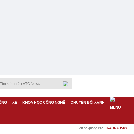
ỐNG
XE
KHOA HỌC CÔNG NGHỆ
CHUYỂN ĐỔI XANH
Liên hệ quảng cáo:
024 36321588