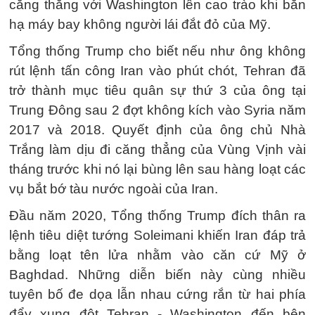
căng thẳng với Washington lên cao trào khi bắn
hạ máy bay không người lái đắt đỏ của Mỹ.
Tổng thống Trump cho biết nếu như ông không
rút lệnh tấn công Iran vào phút chót, Tehran đã
trở thành mục tiêu quân sự thứ 3 của ông tại
Trung Đông sau 2 đợt không kích vào Syria năm
2017 và 2018. Quyết định của ông chủ Nhà
Trắng làm dịu đi căng thẳng của Vùng Vịnh vài
tháng trước khi nó lại bùng lên sau hàng loạt các
vụ bắt bớ tàu nước ngoài của Iran.
Đầu năm 2020, Tổng thống Trump đích thân ra
lệnh tiêu diệt tướng Soleimani khiến Iran đáp trả
bằng loạt tên lửa nhằm vào căn cứ Mỹ ở
Baghdad. Những diễn biến này cùng nhiều
tuyên bố đe dọa lẫn nhau cứng rắn từ hai phía
đẩy xung đột Tehran - Washington đến bên