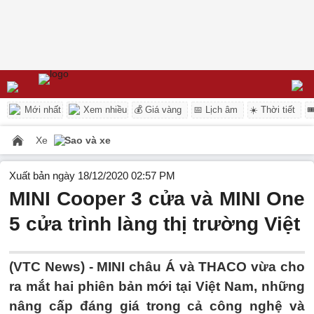
Mới nhất
Xem nhiều
💰 Giá vàng
📅 Lịch âm
☀️ Thời tiết

Xe
Sao và xe
Xuất bản ngày 18/12/2020 02:57 PM
MINI Cooper 3 cửa và MINI One
5 cửa trình làng thị trường Việt
(VTC News) -
MINI châu Á và THACO vừa cho
ra mắt hai phiên bản mới tại Việt Nam, những
nâng cấp đáng giá trong cả công nghệ và