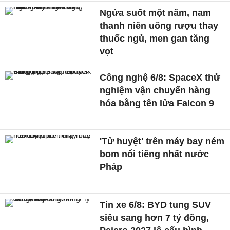
Ngứa suốt một năm, nam
thanh niên uống rượu thay
thuốc ngủ, men gan tăng
vọt
Công nghệ 6/8: SpaceX thử
nghiệm vận chuyển hàng
hóa bằng tên lửa Falcon 9
'Tử huyệt' trên máy bay ném
bom nổi tiếng nhất nước
Pháp
Tin xe 6/8: BYD tung SUV
siêu sang hơn 7 tỷ đồng,