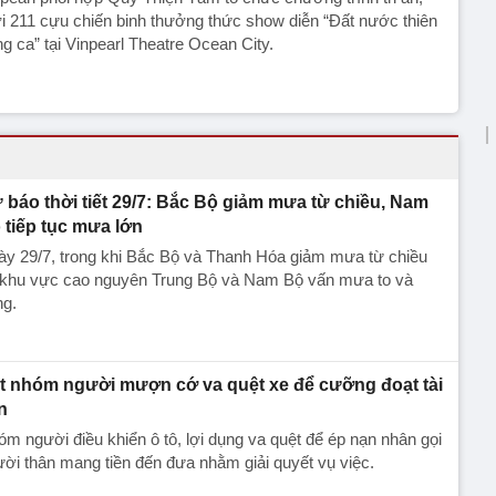
 211 cựu chiến binh thưởng thức show diễn “Đất nước thiên
g ca” tại Vinpearl Theatre Ocean City.
 báo thời tiết 29/7: Bắc Bộ giảm mưa từ chiều, Nam
 tiếp tục mưa lớn
ày 29/7, trong khi Bắc Bộ và Thanh Hóa giảm mưa từ chiều
ì khu vực cao nguyên Trung Bộ và Nam Bộ vấn mưa to và
ng.
t nhóm người mượn cớ va quệt xe để cưỡng đoạt tài
n
m người điều khiển ô tô, lợi dụng va quệt để ép nạn nhân gọi
ời thân mang tiền đến đưa nhằm giải quyết vụ việc.