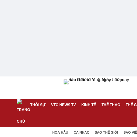
THỜI SỰ
VTC NEWS TV
KINH TẾ
THỂ THAO
THẾ G
HOA HẬU
CA NHẠC
SAO THẾ GIỚI
SAO VI