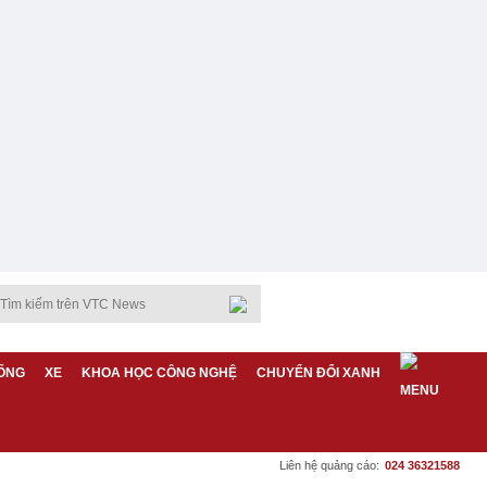
ỐNG
XE
KHOA HỌC CÔNG NGHỆ
CHUYỂN ĐỔI XANH
Liên hệ quảng cáo:
024 36321588