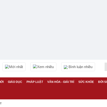
Mới nhất
Xem nhiều
Bình luận nhiều
IỚI
GIÁO DỤC
PHÁP LUẬT
VĂN HÓA - GIẢI TRÍ
SỨC KHỎE
ĐỜI S
ỆT