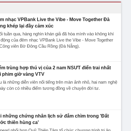
m nhạc VPBank Live the Vibe - Move Together Đà
ng khép lại đầy cảm xúc
i tuần qua, hàng nghìn khán giả đã hòa mình vào không khí
i động của đêm nhạc VPBank Live the Vibe - Move Together
i Công viên Bờ Đông Cầu Rồng (Đà Nẵng).
ểm trùng hợp thú vị của 2 nam NSƯT điển trai nhất
ì phim giờ vàng VTV
 là những diễn viên nổi tiếng trên màn ảnh nhỏ, hai nam nghệ
này còn có nhiều điểm tương đồng về chuyện đời tư.
i những chứng nhân lịch sử đắm chìm trong 'Đất
ớc thiên hùng ca'
pearl phối hợp Quỹ Thiện Tâm tổ chức chương trình tri ân,