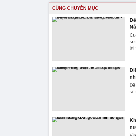
CÙNG CHUYÊN MỤC
Đê
Nẵ
Cuố
sô
tạ
Đi
nh
Đều
sĩ 
Kh
nư
Vin