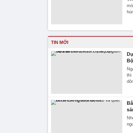
mời
hùn
TIN MỚI
Dự
Bộ
Ng
th
dô
Bắ
sả
Nhó
ngư