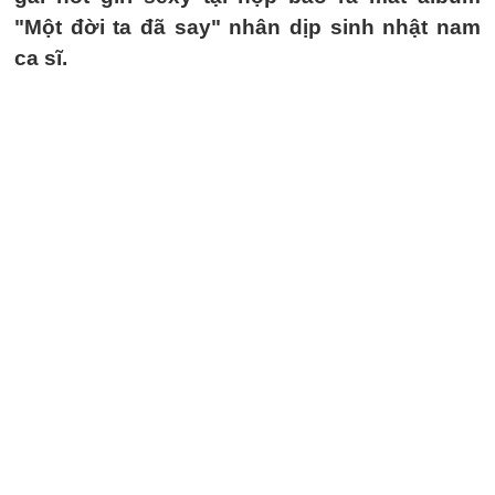
"Một đời ta đã say" nhân dịp sinh nhật nam
ca sĩ.