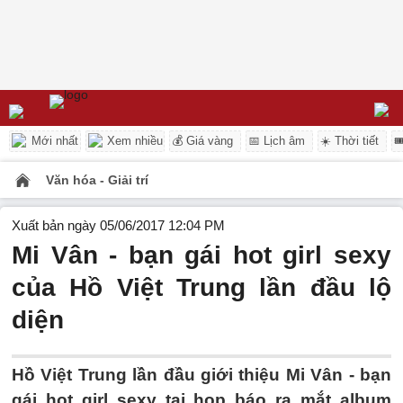
Mới nhất
Xem nhiều
💰 Giá vàng
📅 Lịch âm
☀️ Thời tiết

Văn hóa - Giải trí
Xuất bản ngày 05/06/2017 12:04 PM
Mi Vân - bạn gái hot girl sexy
của Hồ Việt Trung lần đầu lộ
diện
Hồ Việt Trung lần đầu giới thiệu Mi Vân - bạn
gái hot girl sexy tại họp báo ra mắt album