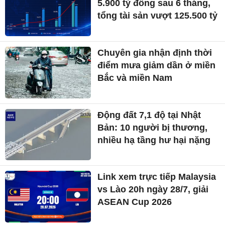
5.900 tỷ đồng sau 6 tháng,
tổng tài sản vượt 125.500 tỷ
Chuyên gia nhận định thời
điểm mưa giảm dần ở miền
Bắc và miền Nam
Động đất 7,1 độ tại Nhật
Bản: 10 người bị thương,
nhiều hạ tầng hư hại nặng
Link xem trực tiếp Malaysia
vs Lào 20h ngày 28/7, giải
ASEAN Cup 2026