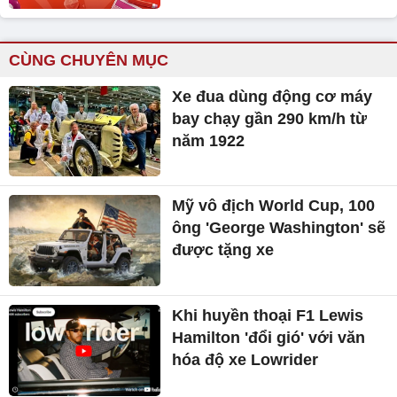
CÙNG CHUYÊN MỤC
Xe đua dùng động cơ máy
bay chạy gần 290 km/h từ
năm 1922
Mỹ vô địch World Cup, 100
ông 'George Washington' sẽ
được tặng xe
Khi huyền thoại F1 Lewis
Hamilton 'đổi gió' với văn
hóa độ xe Lowrider