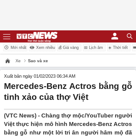
Mới nhất
Xem nhiều
💰 Giá vàng
📅 Lịch âm
☀️ Thời tiết

Xe
Sao và xe
Xuất bản ngày 01/02/2023 06:34 AM
Mercedes-Benz Actros bằng gỗ
tinh xảo của thợ Việt
(VTC News) -
Chàng thợ mộc/YouTuber người
Việt thực hiện mô hình Mercedes-Benz Actros
bằng gỗ như một lời tri ân người hâm mộ đã