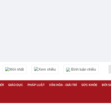
Mới nhất
Xem nhiều
Bình luận nhiều
IỚI
GIÁO DỤC
PHÁP LUẬT
VĂN HÓA - GIẢI TRÍ
SỨC KHỎE
ĐỜI S