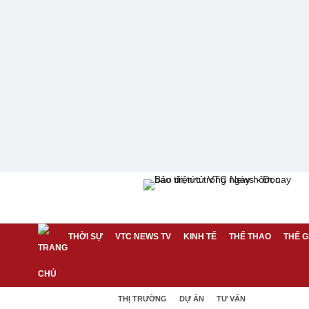
THỜI SỰ
VTC NEWS TV
KINH TẾ
THỂ THAO
THẾ G
THỊ TRƯỜNG
DỰ ÁN
TƯ VẤN