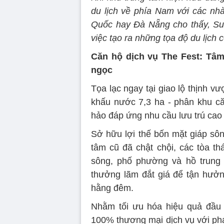
du lịch về phía Nam với các nhà
Quốc hay Đà Nẵng cho thấy, Sun
việc tạo ra những tọa độ du lịch 
Căn hộ dịch vụ The Fest: Tâm 
ngọc
Tọa lạc ngay tại giao lộ thịnh vư
khấu nước 7,3 ha - phân khu că
hảo đáp ứng nhu cầu lưu trú cao 
Sở hữu lợi thế bốn mặt giáp sôn
tâm cũ đã chật chội, các tòa 
sông, phố phường và hồ trung 
thưởng lãm đắt giá để tận hưởn
hằng đêm.
Nhằm tối ưu hóa hiệu quả đầu t
100% thương mại dịch vụ với phá