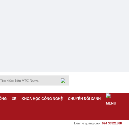
ỐNG
XE
KHOA HỌC CÔNG NGHỆ
CHUYỂN ĐỔI XANH
Liên hệ quảng cáo:
024 36321588