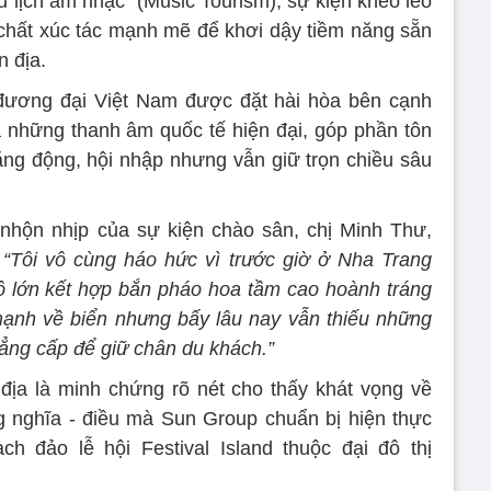
du lịch âm nhạc” (Music Tourism), sự kiện khéo léo
h chất xúc tác mạnh mẽ để khơi dậy tiềm năng sẵn
n địa.
n đương đại Việt Nam được đặt hài hòa bên cạnh
và những thanh âm quốc tế hiện đại, góp phần tôn
ng động, hội nhập nhưng vẫn giữ trọn chiều sâu
nhộn nhịp của sự kiện chào sân, chị Minh Thư,
:
“Tôi vô cùng háo hức vì trước giờ ở Nha Trang
 lớn kết hợp bắn pháo hoa tầm cao hoành tráng
mạnh về biển nhưng bấy lâu nay vẫn thiếu những
đẳng cấp để giữ chân du khách.”
ịa là minh chứng rõ nét cho thấy khát vọng về
g nghĩa - điều mà Sun Group chuẩn bị hiện thực
h đảo lễ hội Festival Island thuộc đại đô thị