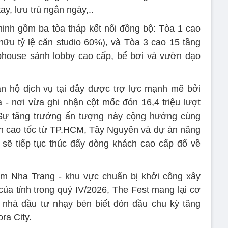
y, lưu trú ngắn ngày,..
inh gồm ba tòa tháp kết nối đồng bộ: Tòa 1 cao
hữu tỷ lệ căn studio 60%), và Tòa 3 cao 15 tầng
ubhouse sảnh lobby cao cấp, bể bơi và vườn dạo
n hộ dịch vụ tại đây được trợ lực mạnh mẽ bởi
- nơi vừa ghi nhận cột mốc đón 16,4 triệu lượt
 Sự tăng trưởng ấn tượng này cộng hưởng cùng
ến cao tốc từ TP.HCM, Tây Nguyên và dự án nâng
sẽ tiếp tục thúc đẩy dòng khách cao cấp đổ về
i Nam Nha Trang - khu vực chuẩn bị khởi công xây
ủa tỉnh trong quý IV/2026, The Fest mang lại cơ
g nhà đầu tư nhạy bén biết đón đầu chu kỳ tăng
ra City.