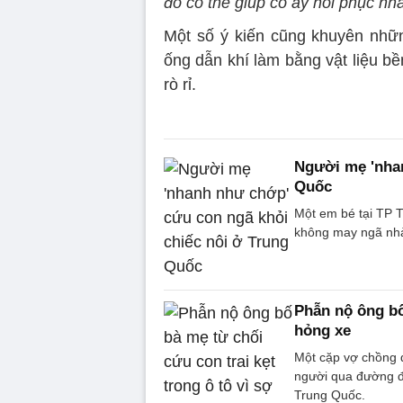
đó có thể giúp cô ấy hồi phục nha
Một số ý kiến cũng khuyên nhữ
ống dẫn khí làm bằng vật liệu b
rò rỉ.
Người mẹ 'nhan
Quốc
Một em bé tại TP T
không may ngã nhà
Phẫn nộ ông bố 
hỏng xe
Một cặp vợ chồng đ
người qua đường đ
Trung Quốc.