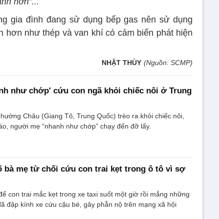
nh hơn”...
ng gia đình đang sử dụng bếp gas nên sử dụng
ền hơn như thép và van khí có cảm biến phát hiện
NHẬT THÙY
(Nguồn: SCMP)
h như chớp' cứu con ngã khỏi chiếc nôi ở Trung
hường Châu (Giang Tô, Trung Quốc) trèo ra khỏi chiếc nôi,
o, người mẹ “nhanh như chớp” chạy đến đỡ lấy.
bà mẹ từ chối cứu con trai kẹt trong ô tô vì sợ
ể con trai mắc kẹt trong xe taxi suốt một giờ rồi mắng những
ã đập kính xe cứu cậu bé, gây phẫn nộ trên mạng xã hội