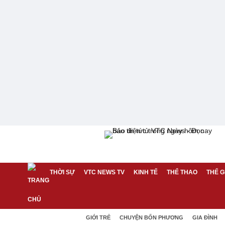
THỜI SỰ
VTC NEWS TV
KINH TẾ
THỂ THAO
THẾ G
GIỚI TRẺ
CHUYỆN BỐN PHƯƠNG
GIA ĐÌNH