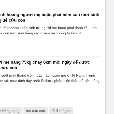
inh hoàng người mẹ buộc phải ném con mới sinh
g để cứu con
, ở khoảnh khắc sinh tử, người mẹ buộc phải đánh liều, tìm
ứa con mới sinh bằng cách ném bé xuống từ tầng 4.
i mẹ nặng 75kg chạy 8km mỗi ngày để được
 cứu con
, suốt mấy tháng trời, ngày nào người mẹ ở Hồ Nam, Trung
m với mục đích duy nhất là được phép hiến thận để cứu sống
n bỏng nặng
mẹ cứu con
rò rỉ khí gas