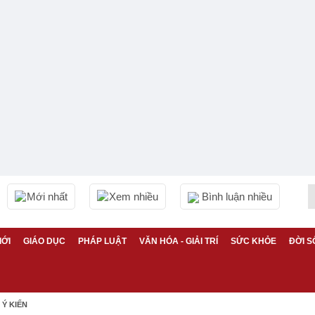
Mới nhất
Xem nhiều
Bình luận nhiều
IỚI
GIÁO DỤC
PHÁP LUẬT
VĂN HÓA - GIẢI TRÍ
SỨC KHỎE
ĐỜI S
Ý KIẾN