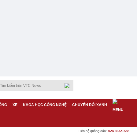
ỐNG
XE
KHOA HỌC CÔNG NGHỆ
CHUYỂN ĐỔI XANH
Liên hệ quảng cáo:
024 36321588