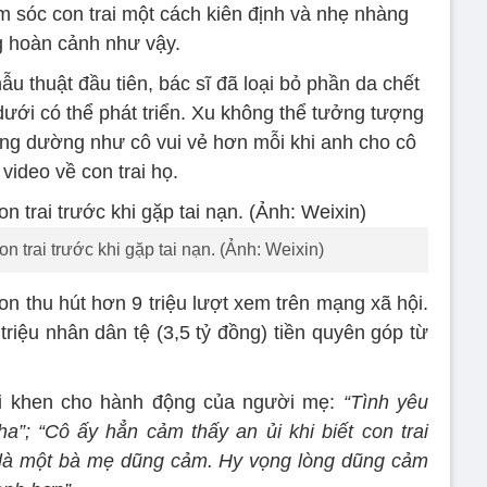
sóc con trai một cách kiên định và nhẹ nhàng
g hoàn cảnh như vậy.
ẫu thuật đầu tiên, bác sĩ đã loại bỏ phần da chết
ưới có thể phát triển. Xu không thể tưởng tượng
ng dường như cô vui vẻ hơn mỗi khi anh cho cô
video về con trai họ.
 trai trước khi gặp tai nạn. (Ảnh: Weixin)
n thu hút hơn 9 triệu lượt xem trên mạng xã hội.
riệu nhân dân tệ (3,5 tỷ đồng) tiền quyên góp từ
i khen cho hành động của người mẹ:
“Tình yêu
ha”; “Cô ấy hẳn cảm thấy an ủi khi biết con trai
y là một bà mẹ dũng cảm. Hy vọng lòng dũng cảm