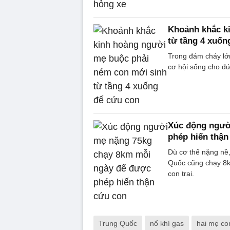
Khoảnh khắc k
từ tầng 4 xuốn
Trong đám cháy lớn
cơ hội sống cho đ
Xúc động ngườ
phép hiến thận
Dù cơ thể nặng nề
Quốc cũng chạy 8k
con trai.
Trung Quốc
nổ khí gas
hai mẹ co