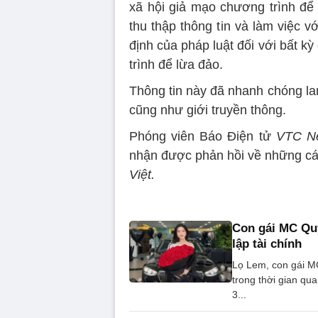
xã hội giả mạo chương trình để 
thu thập thông tin và làm việc v
định của pháp luật đối với bất k
trình để lừa đảo.
Thông tin này đã nhanh chóng la
cũng như giới truyền thông.
Phóng viên Báo Điện tử
VTC N
nhận được phản hồi về những cáo
Việt.
Con gái MC Quy
lập tài chính
Lọ Lem, con gái MC
trong thời gian qua
3...