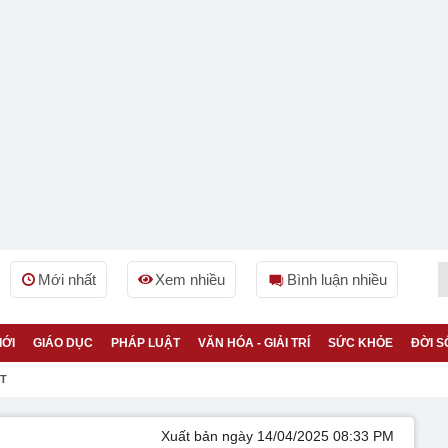
Mới nhất
Xem nhiều
Bình luận nhiều
IỚI
GIÁO DỤC
PHÁP LUẬT
VĂN HÓA - GIẢI TRÍ
SỨC KHỎE
ĐỜI S
ỆT
Xuất bản ngày 14/04/2025 08:33 PM