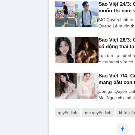
Sao Việt 24/3: 
muốn thi nam
MC Quyền Linh trun
Quang Lê muốn thi
Sao Việt 26/3:
có động thái lạ
Lọ Lem - ái nữ nhà
Hieuthuhai vừa có 
Sao Việt 7/4: 
mang bầu con t
Con gái Quyền Linh
Mai Ngọc chia sẻ ti
quyền linh
mc quyền linh
khởi kiệ