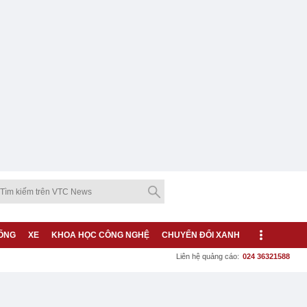
ỐNG
XE
KHOA HỌC CÔNG NGHỆ
CHUYỂN ĐỔI XANH
Liên hệ quảng cáo:
024 36321588