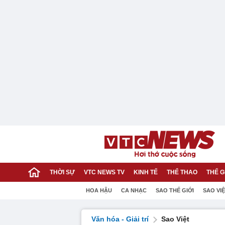
THỜI SỰ
VTC NEWS TV
KINH TẾ
THỂ THAO
THẾ G
HOA HẬU
CA NHẠC
SAO THẾ GIỚI
SAO VI
Văn hóa - Giải trí
Sao Việt