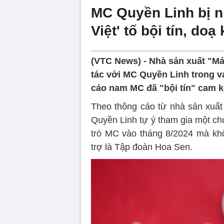
MC Quyền Linh bị n
Việt' tố bội tín, doạ
(VTC News) -
Nhà sản xuất "Má
tác với MC Quyền Linh trong va
cáo nam MC đã "bội tín" cam k
Theo thông cáo từ nhà sản xuấ
Quyền Linh tự ý tham gia một ch
trò MC vào tháng 8/2024 mà khô
trợ là Tập đoàn Hoa Sen.