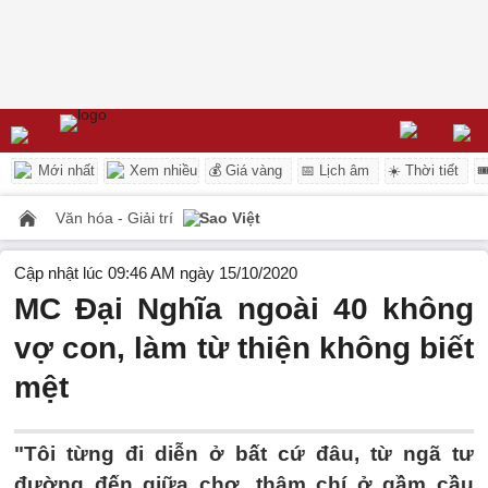
Mới nhất
Xem nhiều
💰 Giá vàng
📅 Lịch âm
☀️ Thời tiết

Văn hóa - Giải trí
Sao Việt
Cập nhật lúc 09:46 AM ngày 15/10/2020
MC Đại Nghĩa ngoài 40 không
vợ con, làm từ thiện không biết
mệt
"Tôi từng đi diễn ở bất cứ đâu, từ ngã tư
đường đến giữa chợ, thậm chí ở gầm cầu