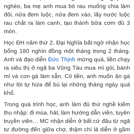
nghèo, ba mẹ anh mua bó rau muống chia làm
đôi, nửa đem luộc, nửa đem xào, lấy nước luộc
rau chắt ra làm canh, tạo thành bữa cơm đủ 3
món.
Học ĐH năm thứ 2, Đại Nghĩa bất ngờ nhận học
bổng 180 nghìn đồng một tháng trong 2 tháng.
Anh và đạo diễn
Đức Thịnh
mừng quá, liền chạy
ra siêu thị ở ngã ba Vũng Tàu mua mì gói, bánh
mì và con gà làm sẵn. Có tiền, anh muốn ăn gà
như lời tự hứa để bù lại những tháng ngày quá
khổ.
Trong quá trình học, anh làm đủ thứ nghề kiếm
thu nhập: đi múa, hát, làm hướng dẫn viên, tuyên
truyền viên… MC nhận diễn ở bất cứ đâu từ ngã
tư đường đến giữa chợ, thậm chí là diễn ở gầm