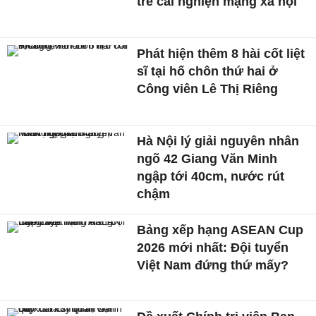
trẻ cai nghiện mạng xã hội
Phát hiện thêm 8 hài cốt liệt
sĩ tại hố chôn thứ hai ở
Công viên Lê Thị Riêng
Hà Nội lý giải nguyên nhân
ngõ 42 Giang Văn Minh
ngập tới 40cm, nước rút
chậm
Bảng xếp hạng ASEAN Cup
2026 mới nhất: Đội tuyển
Việt Nam đứng thứ mấy?