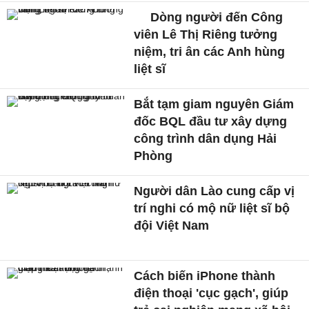
Dòng người đến Công
viên Lê Thị Riêng tưởng
niệm, tri ân các Anh hùng
liệt sĩ
Bắt tạm giam nguyên Giám
đốc BQL đầu tư xây dựng
công trình dân dụng Hải
Phòng
Người dân Lào cung cấp vị
trí nghi có mộ nữ liệt sĩ bộ
đội Việt Nam
Cách biến iPhone thành
điện thoại 'cục gạch', giúp