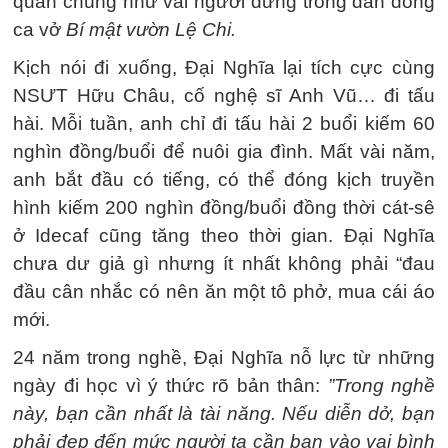
quần chúng như vai người đứng trong dàn đồng
ca vở
Bí mật vườn Lệ Chi.
Kịch nói đi xuống, Đại Nghĩa lại tích cực cùng
NSƯT Hữu Châu, cố nghệ sĩ Anh Vũ… đi tấu
hài. Mỗi tuần, anh chỉ đi tấu hài 2 buổi kiếm 60
nghìn đồng/buổi để nuôi gia đình. Mất vài năm,
anh bắt đầu có tiếng, có thể đóng kịch truyền
hình kiếm 200 nghìn đồng/buổi đồng thời cát-sê
ở Idecaf cũng tăng theo thời gian. Đại Nghĩa
chưa dư giả gì nhưng ít nhất không phải “đau
đầu cân nhắc có nên ăn một tô phở, mua cái áo
mới.
24 năm trong nghề, Đại Nghĩa nỗ lực từ những
ngày đi học vì ý thức rõ bản thân:
”Trong nghề
này, bạn cần nhất là tài năng. Nếu diễn dở, bạn
phải đẹp đến mức người ta cần bạn vào vai bình