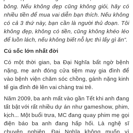
bông. Nếu không đẹp cũng không giỏi, hãy có
nhiều tiền để mua vai diễn bạn thích. Nếu không
có cả 3 thứ này, bạn cần là người thủ đoạn. Tôi
không đẹp, không có tiền, cũng không khéo léo
để luồn lách, nếu không biết nỗ lực thì lấy gì ăn“.
Cú sốc lớn nhất đời
Có một thời gian, ba Đại Nghĩa bất ngờ bệnh
nặng, mẹ anh đóng cửa tiệm may gia đình để
vào bệnh viện chăm sóc chồng, gánh nặng kinh
tế gia đình đè lên vai chàng trai trẻ.
Năm 2009, ba anh mất vào gần Tết khi anh đang
tất bật với rất nhiều dự án như gameshow, phim,
kịch... Một buổi trưa, MC đang quay phim mẹ gọi
điện báo ba anh đang hấp hối. Là nghệ sĩ
chuyên nghiệp, Đại Nghĩa không muốn vì