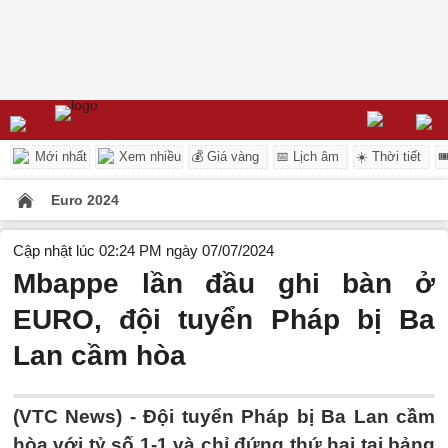
Mới nhất
Xem nhiều
💰 Giá vàng
📅 Lịch âm
☀️ Thời tiết

Euro 2024
Cập nhật lúc 02:24 PM ngày 07/07/2024
Mbappe lần đầu ghi bàn ở
EURO, đội tuyển Pháp bị Ba
Lan cầm hòa
(VTC News) -
Đội tuyển Pháp bị Ba Lan cầm
hòa với tỷ số 1-1 và chỉ đứng thứ hai tại bảng