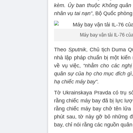
kèm. Ủy ban thuộc Không quân 
nhân vụ tai nạn”
, Bộ Quốc phòng
Máy bay vận tải IL-76 củ
Theo
Sputnik
, Chủ tịch Duma Q
nhà lập pháp chuẩn bị một kiến
về vụ việc,
“nhằm cho các nghị 
quân sự của họ cho mục đích gì,
hạ chiếc máy bay”.
Tờ Ukrainskaya Pravda có trụ sở
rằng chiếc máy bay đã bị lực lượ
rằng chiếc máy bay chở tên lửa
phút sau, tờ này gỡ bỏ những đề
bay, chỉ nói rằng các nguồn quân