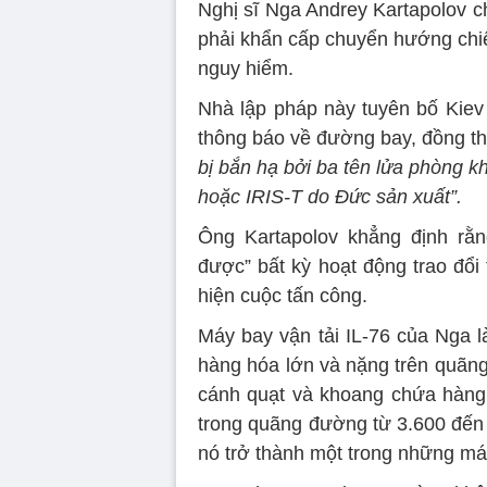
Nghị sĩ Nga Andrey Kartapolov c
phải khẩn cấp chuyển hướng chiếc
nguy hiểm.
Nhà lập pháp này tuyên bố Kiev 
thông báo về đường bay, đồng th
bị bắn hạ bởi ba tên lửa phòng k
hoặc IRIS-T do Đức sản xuất”.
Ông Kartapolov khẳng định rằn
được” bất kỳ hoạt động trao đổi
hiện cuộc tấn công.
Máy bay vận tải IL-76 của Nga 
hàng hóa lớn và nặng trên quãng
cánh quạt và khoang chứa hàng 
trong quãng đường từ 3.600 đến 
nó trở thành một trong những máy