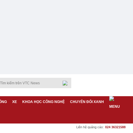
ỐNG
XE
KHOA HỌC CÔNG NGHỆ
CHUYỂN ĐỔI XANH
Liên hệ quảng cáo:
024 36321588