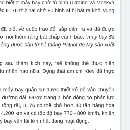
ho biết 2 máy bay chở tù binh Ukraine và Moskva
 IL-76 thứ hai chở 80 binh sĩ bị bắt ra khỏi vùng
đã biết về cuộc trao đổi sắp diễn ra và đã được
ời nói thêm rằng bất chấp cảnh báo,
“máy bay đã
hông được bắn từ hệ thống Patriot do Mỹ sản xuất
g sau thảm kịch này, “sẽ không thể thực hiện
 tù nhân nào nữa. Động thái ám chỉ Kiev đã thực
là máy bay quân sự được thiết kế để vận chuyển
 đường dài. Được trang bị bốn động cơ phản lực
rộng rãi, IL-76 có thể chở hơn 40 tấn hàng hóa
4.200 km và có tốc độ bay 770 - 800 km/h, khiến
 bay vận tải lớn nhất đang hoạt động.