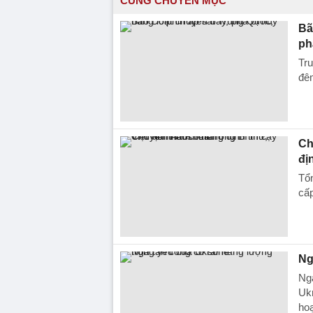
CÙNG CHUYÊN MỤC
Bã
ph
Tru
đêm
Ch
đị
Tổ
cấp
Ng
Nga
Ukr
ho