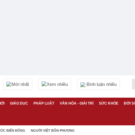
Mới nhất
Xem nhiều
Bình luận nhiều
IỚI
GIÁO DỤC
PHÁP LUẬT
VĂN HÓA - GIẢI TRÍ
SỨC KHỎE
ĐỜI S
TỨC BIỂN ĐÔNG
NGƯỜI VIỆT BỐN PHƯƠNG