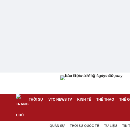
THỜI SỰ
VTC NEWS TV
KINH TẾ
THỂ THAO
THẾ G
QUÂN SỰ
THỜI SỰ QUỐC TẾ
TƯ LIỆU
TIN 