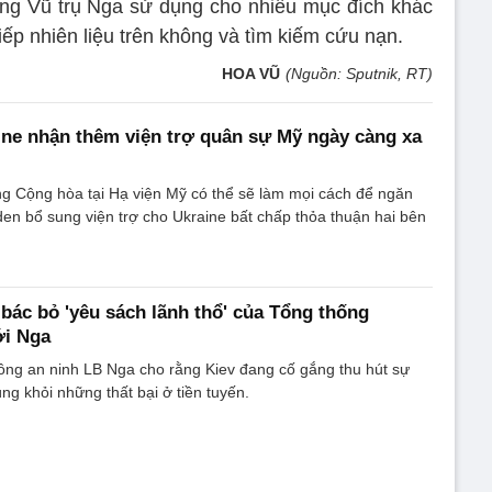
ng Vũ trụ Nga sử dụng cho nhiều mục đích khác
iếp nhiên liệu trên không và tìm kiếm cứu nạn.
HOA VŨ
(Nguồn: Sputnik, RT)
ne nhận thêm viện trợ quân sự Mỹ ngày càng xa
g Cộng hòa tại Hạ viện Mỹ có thể sẽ làm mọi cách để ngăn
en bổ sung viện trợ cho Ukraine bất chấp thỏa thuận hai bên
ác bỏ 'yêu sách lãnh thổ' của Tổng thống
ới Nga
ồng an ninh LB Nga cho rằng Kiev đang cố gắng thu hút sự
ng khỏi những thất bại ở tiền tuyến.