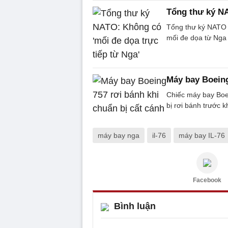
Tổng thư ký NA
Tổng thư ký NATO J
mối đe dọa từ Nga 
Máy bay Boeing
Chiếc máy bay Boe
bị rơi bánh trước k
máy bay nga
il-76
máy bay IL-76
Facebook
Bình luận