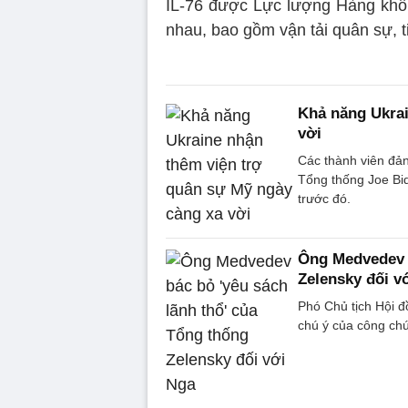
IL-76 được Lực lượng Hàng khô
nhau, bao gồm vận tải quân sự, t
Khả năng Ukrai
vời
Các thành viên đản
Tổng thống Joe Bid
trước đó.
Ông Medvedev b
Zelensky đối v
Phó Chủ tịch Hội đ
chú ý của công chú