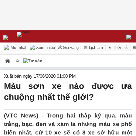
Mới nhất
Xem nhiều
💰 Giá vàng
📅 Lịch âm
☀️ Thời tiết

Xe
Tư vấn
Xuất bản ngày 17/06/2020 01:00 PM
Màu sơn xe nào được ưa
chuộng nhất thế giới?
(VTC News) -
Trong hai thập kỷ qua, màu
trắng, bạc, đen và xám là những màu xe phổ
biến nhất, cứ 10 xe sẽ có 8 xe sở hữu một