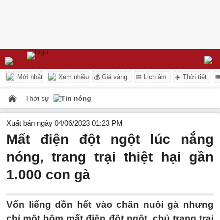
Mới nhất
Xem nhiều
💰 Giá vàng
📅 Lịch âm
☀️ Thời tiết

Thời sự
Tin nóng
Xuất bản ngày 04/06/2023 01:23 PM
Mất điện đột ngột lúc nắng
nóng, trang trại thiệt hại gần
1.000 con gà
Vốn liếng dồn hết vào chăn nuôi gà nhưng
chỉ một hôm mất điện đột ngột, chủ trang trại