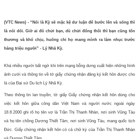
(VTC News) - “Nói là Kỳ sẽ mặc kệ dư luận để bước lên và sống thì
là nói dối. Giờ ai đó chửi bạn, dù chửi đổng thôi thì bạn cũng tổn
thương và khó chịu, huống chi họ mang mình ra làm nhục trước
hàng triệu người” - Lý Nhã Kỳ.
Khá nhiều người bất ngờ khi trên mạng bỗng dưng xuất hiện những hình
ảnh cưới và thông tin về tờ giấy chứng nhận đăng ký kết hôn được cho
là của Đại sứ Du lịch Lý Nhã Kỳ.
Theo thông tin lan truyền, tờ giấy Giấy chứng nhận kết hôn dùng cho
việc kết hôn giữa công dân Việt Nam và người nước ngoài ngày
18.8.2000 ghi rõ họ tên vợ là Trần Thị Thanh Nhàn, nơi sinh Vũng Tàu
và họ tên chồng Dương Thiết Tâm, nơi sinh Vũng Tàu, mang quốc tịch
Đức. Giấy chứng nhận kết hôn có cả chữ ký của Trần Thị Thanh Nhàn
và Dương Thiết Tâm.