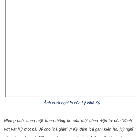
Ảnh cưới nghi là của Lý Nhã Kỳ
Nhưng cuối cùng một trang thông tin của một cổng điện từ còn ”đánh“
vớt vát Kỳ một bài để cho ”hả giận“ vì Kỳ dám ”cả gan“ kiện họ. Kỳ nghĩ