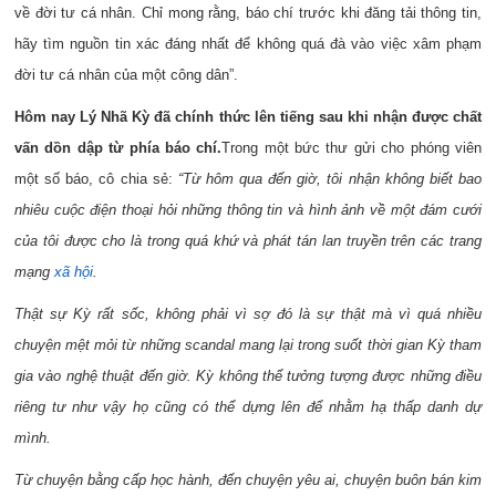
về đời tư cá nhân. Chỉ mong rằng, báo chí trước khi đăng tải thông tin,
hãy tìm nguồn tin xác đáng nhất để không quá đà vào việc xâm phạm
đời tư cá nhân của một công dân”.
Hôm nay Lý Nhã Kỳ đã chính thức lên tiếng sau khi nhận được chất
vấn dồn dập từ phía báo chí.
Trong một bức thư gửi cho phóng viên
một số báo, cô chia sẻ:
“Từ hôm qua đến giờ, tôi nhận không biết bao
nhiêu cuộc điện thoại hỏi những thông tin và hình ảnh về một đám cưới
của tôi được cho là trong quá khứ và phát tán lan truyền trên các trang
mạng
xã hội
.
Thật sự Kỳ rất sốc, không phải vì sợ đó là sự thật mà vì quá nhiều
chuyện mệt mỏi từ những scandal mang lại trong suốt thời gian Kỳ tham
gia vào nghệ thuật đến giờ. Kỳ không thể tưởng tượng được những điều
riêng tư như vậy họ cũng có thể dựng lên để nhằm hạ thấp danh dự
mình.
Từ chuyện bằng cấp học hành, đến chuyện yêu ai, chuyện buôn bán kim