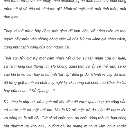
nếu mình cứ quyết liêt chạy theo scandal, bị dư luận cuốn lấy cuối cùng
mình sẽ đi về đâu và sẽ được gì? Mình sẽ mệt mỏi, mất tinh thần, mất
thời gian.
Thay vì thế mình hãy dành thời gian để làm việc, để cống hiến và mọi
người hãy nhìn vào những công việc đó của Kỳ mà đánh giá nhân cách,
cũng như cách sống của con người Kỳ.
Thật sự đến giờ Kỳ mới cảm nhận hết được sự tàn nhẫn của dư luận,
sự lạnh lùng của thông tin. Họ không quan tâm cô ấy sẽ thế nào, sẽ ra
sao khi bị vụ oan hay bị cố tình ”lật tẩy“ điều gì đó. Chính vì vậy dư luận
đã từng giật mình và phải suy nghĩ lại vì những cái chết của Choi Jin Sil
hay của nhạc sĩ Đỗ Quang... ?
Kỳ cũng là phụ nữ, dù mạnh mẽ đến đâu để vượt qua sóng gió cũng vẫn
có nước mắt và một trái tim. Nói là Kỳ sẽ mặc kệ dư luận để bước lên
và sống thì là nói dối. Giờ ai đó chửi bạn, dù chửi đổng thôi thì bạn cũng
tổn thương và khó chịu, huống chi họ mang mình ra làm nhục trước