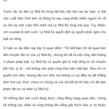
Trước đó, tin đồn Lý Nhã Kỳ từng kết hôn vẫn râm ran dư luận, vì thế
việc xuất hiện hình ảnh và thông tin này càng khiến nhiều người tin về
sự tồn tại một cuộc hôn nhân mà Lý Nhã Kỳ từng trải qua.
Tuy nhiên,
với scandal lộ ảnh cưới, Lý Nhã Kỳ quyết định ủy quyền phát ngôn cho
luật sư riêng.
Vị luật sư đại diện này bày tỏ quan điểm: “Tôi biết báo chí rất quan tâm
đến chuyện đời tư của Lý Nhã Kỳ, nhưng khi đã là một công dân không
vi phạm pháp luật, Lý Nhã Kỳ có quyền giữ bí mật riêng tư về chuyện
kết hôn, ly dị... mà không cần phải công khai trên mặt báo. Báo chí có
quyền tìm hiểu, nhưng nếu tìm hiểu mà không có sự điều tra để khẳng
định tính xác thực, chưa có chứng cứ mà vội kết tội thì báo chí đã xâm
phạm đời tư cá nhân Lý Nhã Kỳ.
Về những tấm ảnh cưới đang được cộng đồng mạng quan tâm, chúng
tôi không xác nhận và cũng không lên tiếng giải thích nữa vì nó thuộc