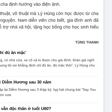
cha định hướng vào điện ảnh.
thuật, võ thuật mà Lý Hùng còn học được từ cha
 nguyện. Nam diễn viên cho biết, gia đình anh đã
ỗ trợ nhà xã hội, tặng học bổng cho học sinh hiếu
TÙNG THANH
chỉ đủ ăn mặc'
ng, có nhà cửa, xe cộ và lo được cho gia đình; khán giả nghĩ
ưng tôi xin khẳng định chỉ đủ ăn, đủ mặc thôi", Lý Hùng cho
ại Diễm Hương sau 30 năm
p lại Diễm Hương sau 3 thập kỷ; hpj hát chung bài "Say You
iệm xưa.
 vẫn độc thân ở tuổi U60?