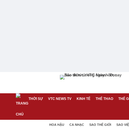
THỜI SỰ
VTC NEWS TV
KINH TẾ
THỂ THAO
THẾ G
HOA HẬU
CA NHẠC
SAO THẾ GIỚI
SAO VI