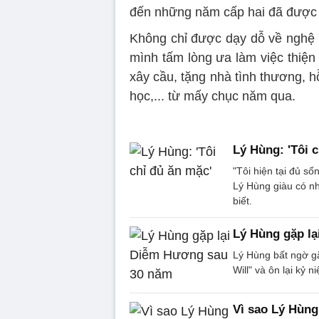
đến những năm cấp hai đã được 
Không chỉ được dạy dỗ về nghệ 
mình tấm lòng ưa làm việc thiện
xây cầu, tặng nhà tình thương, h
học,... từ mấy chục năm qua.
Lý Hùng: 'Tôi 
"Tôi hiện tại đủ số
Lý Hùng giàu có nh
biết.
Lý Hùng gặp l
Lý Hùng bất ngờ gặ
Will" và ôn lại kỷ n
Vì sao Lý Hùng