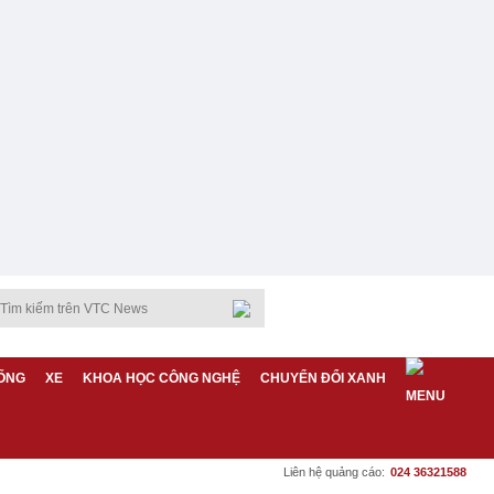
ỐNG
XE
KHOA HỌC CÔNG NGHỆ
CHUYỂN ĐỔI XANH
Liên hệ quảng cáo:
024 36321588