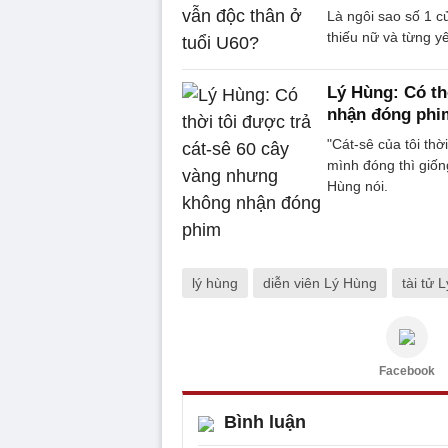
Là ngôi sao số 1 c
thiếu nữ và từng y
Lý Hùng: Có th
nhận đóng phi
"Cát-sê của tôi th
mình đóng thì giống
Hùng nói.
lý hùng
diễn viên Lý Hùng
tài tử 
Facebook
Bình luận