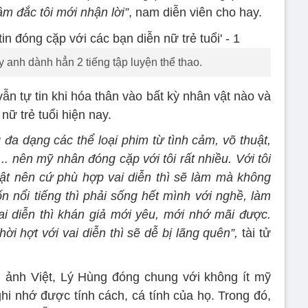
âm đắc tôi mới nhận lời”
, nam diễn viên cho hay.
y anh dành hẳn 2 tiếng tập luyện thể thao.
ẫn tự tin khi hóa thân vào bất kỳ nhân vật nào và
nữ trẻ tuổi hiện nay.
 đa dạng các thể loại phim từ tình cảm, võ thuật,
,.. nên mỹ nhân đóng cặp với tôi rất nhiều. Với tôi
uật nên cứ phù hợp vai diễn thì sẽ làm mà không
ốn nổi tiếng thì phải sống hết mình với nghề, làm
i diễn thì khán giả mới yêu, mới nhớ mãi được.
 hợt với vai diễn thì sẽ dễ bị lãng quên”,
tài tử
ảnh Việt, Lý Hùng đóng chung với không ít mỹ
hi nhớ được tính cách, cá tính của họ. Trong đó,