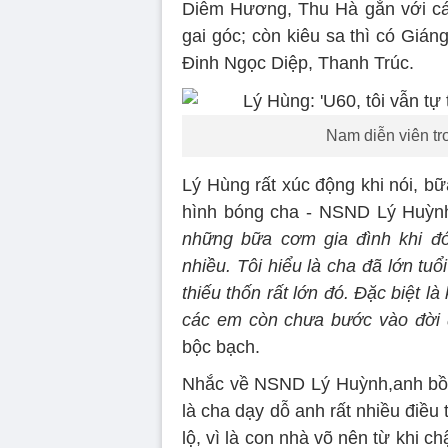
Diễm Hương, Thu Hà gắn với các 
gai góc; còn kiêu sa thì có Gián
Đinh Ngọc Diệp, Thanh Trúc.
Nam diễn viên tr
Lý Hùng rất xúc động khi nói, b
hình bóng cha - NSND Lý Huỳnh
những bữa cơm gia đình khi đó 
nhiều. Tôi hiểu là cha đã lớn tu
thiếu thốn rất lớn đó. Đặc biệt l
các em còn chưa bước vào đời 
bộc bạch.
Nhắc về NSND Lý Huỳnh,anh bồi 
là cha dạy dỗ anh rất nhiều điều 
lộ, vì là con nhà võ nên từ khi 