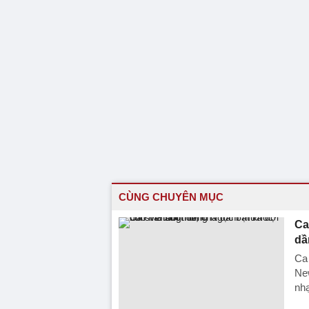
CÙNG CHUYÊN MỤC
Ca
dầ
Ca 
New
nh