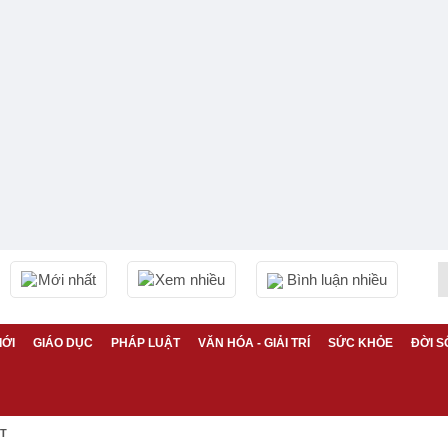
Mới nhất
Xem nhiều
Bình luận nhiều
IỚI
GIÁO DỤC
PHÁP LUẬT
VĂN HÓA - GIẢI TRÍ
SỨC KHỎE
ĐỜI S
ỆT