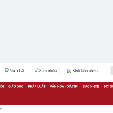
Mới nhất
Xem nhiều
Bình luận nhiều
IỚI
GIÁO DỤC
PHÁP LUẬT
VĂN HÓA - GIẢI TRÍ
SỨC KHỎE
ĐỜI S
ỆT