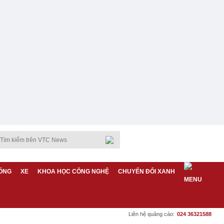
ỐNG
XE
KHOA HỌC CÔNG NGHỆ
CHUYỂN ĐỔI XANH
Liên hệ quảng cáo:
024 36321588