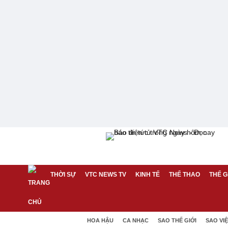
THỜI SỰ
VTC NEWS TV
KINH TẾ
THỂ THAO
THẾ G
HOA HẬU
CA NHẠC
SAO THẾ GIỚI
SAO VI