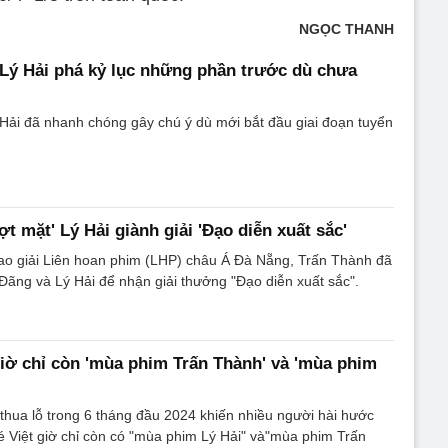
NGỌC THANH
a Lý Hải phá kỷ lục những phần trước dù chưa
 Hải đã nhanh chóng gây chú ý dù mới bắt đầu giai đoạn tuyển
t mặt' Lý Hải giành giải 'Đạo diễn xuất sắc'
trao giải Liên hoan phim (LHP) châu Á Đà Nẵng, Trấn Thành đã
Đãng và Lý Hải để nhận giải thưởng "Đạo diễn xuất sắc".
giờ chỉ còn 'mùa phim Trấn Thành' và 'mùa phim
t thua lỗ trong 6 tháng đầu 2024 khiến nhiều người hài hước
 Việt giờ chỉ còn có "mùa phim Lý Hải" và"mùa phim Trấn