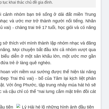
p tục khai thác chủ đề gia đình.
i cảnh nhóm bạn trẻ sống ở dải đất miền Trung
hạc và ước mơ trở thành người nổi tiếng. Nhân
vai) - chàng trai trẻ 17 tuổi, học giỏi và có năng
sở thích với mình thành lập nhóm nhạc và đăng
ài năng. Mọi chuyện bắt đầu khi cả nhóm vượt qua
c biểu diễn ở một sân khấu lớn, một ước mơ gần
 đứa trẻ ở làng quê nghèo.
hoan với niềm vui sướng được thể hiện tài năng
ẹp Trai thủ vai) - bố của Tâm lại kịch liệt phản
ật. Với ông Phước, tập trung nhảy múa hát hò sẽ
 và cậu chỉ có thể “nai lưng cắm mặt trên đồi cát