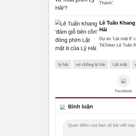
Thành”.
Lê Tuấn Khang 
Hải
Dự án 'Lật mặt 8' c
TikToker Lê Tuấn 
lý hải
vợ chồng lý hải
Lật mặt
Facebook
Bình luận