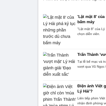
'Lật mặt 8' củ
bấm máy
"Lật mặt 8" của Lý
chọn diễn viên.
Trấn Thành 'vượ
Tại lễ bế mạc và 
vượt qua Vũ Ngọc 
Điện ảnh Việt 
Lý Hải'?
Liên tiếp phim Việ
nhận định phòng vé