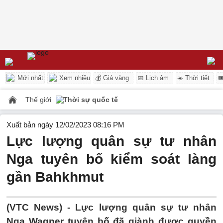
Mới nhất
Xem nhiều
💰 Giá vàng
📅 Lịch âm
☀️ Thời tiết

Thế giới
Thời sự quốc tế
Xuất bản ngày 12/02/2023 08:16 PM
Lực lượng quân sự tư nhân
Nga tuyên bố kiểm soát làng
gần Bahkhmut
(VTC News) -
Lực lượng quân sự tư nhân
Nga Wagner tuyên bố đã giành được quyền