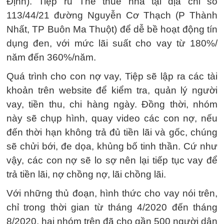
Định). Tiệp rủ Thế thuê nhà tại địa chỉ số
113/44/21 đường Nguyễn Cơ Thạch (P Thành
Nhất, TP Buôn Ma Thuột) để dễ bề hoạt động tín
dụng đen, với mức lãi suất cho vay từ 180%/
năm đến 360%/năm.
Quá trình cho con nợ vay, Tiệp sẽ lập ra các tài
khoản trên website để kiểm tra, quản lý người
vay, tiền thu, chi hàng ngày. Đồng thời, nhóm
này sẽ chụp hình, quay video các con nợ, nếu
đến thời hạn không trả đủ tiền lãi và gốc, chúng
sẽ chửi bới, đe dọa, khủng bố tinh thần. Cứ như
vậy, các con nợ sẽ lo sợ nên lại tiếp tục vay để
trả tiền lãi, nợ chồng nợ, lãi chồng lãi.
Với những thủ đoạn, hình thức cho vay nói trên,
chỉ trong thời gian từ tháng 4/2020 đến tháng
8/2020, hai nhóm trên đã cho gần 500 người dân