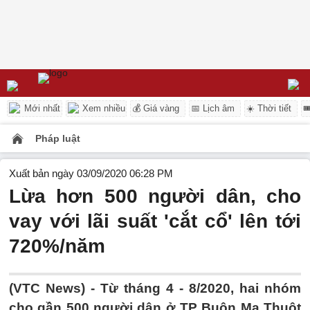
Mới nhất
Xem nhiều
💰 Giá vàng
📅 Lịch âm
☀️ Thời tiết

Pháp luật
Xuất bản ngày 03/09/2020 06:28 PM
Lừa hơn 500 người dân, cho
vay với lãi suất 'cắt cổ' lên tới
720%/năm
(VTC News) -
Từ tháng 4 - 8/2020, hai nhóm
cho gần 500 người dân ở TP Buôn Ma Thuột