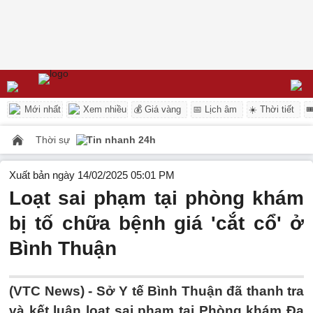
Mới nhất
Xem nhiều
💰 Giá vàng
📅 Lịch âm
☀️ Thời tiết

Thời sự
Tin nhanh 24h
Xuất bản ngày 14/02/2025 05:01 PM
Loạt sai phạm tại phòng khám
bị tố chữa bệnh giá 'cắt cổ' ở
Bình Thuận
(VTC News) -
Sở Y tế Bình Thuận đã thanh tra
và kết luận loạt sai phạm tại Phòng khám Đa