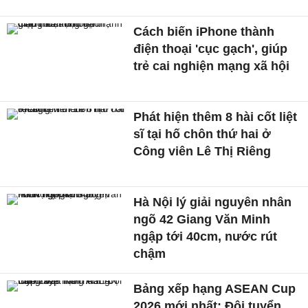
Cách biến iPhone thành
điện thoại 'cục gạch', giúp
trẻ cai nghiện mạng xã hội
Phát hiện thêm 8 hài cốt liệt
sĩ tại hố chôn thứ hai ở
Công viên Lê Thị Riêng
Hà Nội lý giải nguyên nhân
ngõ 42 Giang Văn Minh
ngập tới 40cm, nước rút
chậm
Bảng xếp hạng ASEAN Cup
2026 mới nhất: Đội tuyển