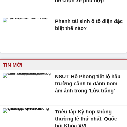
để chọn xe phù hợp
Phanh tái sinh ô tô điện đặc
biệt thế nào?
TIN MỚI
NSƯT Hồ Phong tiết lộ hậu
trường cảnh bị đánh bom
ám ảnh trong 'Lửa trắng'
Triệu tập Kỳ họp không
thường lệ thứ nhất, Quốc
hội Khóa XVI