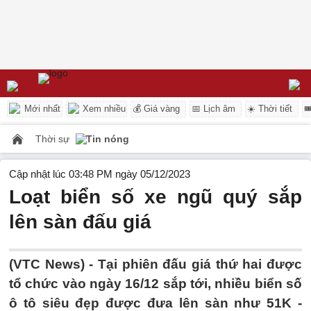
Mới nhất
Xem nhiều
💰 Giá vàng
📅 Lịch âm
☀️ Thời tiết

Thời sự
Tin nóng
Cập nhật lúc 03:48 PM ngày 05/12/2023
Loạt biển số xe ngũ quý sắp
lên sàn đấu giá
(VTC News) -
Tại phiên đấu giá thứ hai được
tổ chức vào ngày 16/12 sắp tới, nhiều biển số
ô tô siêu đẹp được đưa lên sàn như 51K -