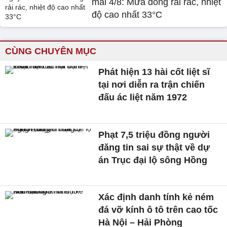
mai 4/8: Mưa dông rải rác, nhiệt
độ cao nhất 33°C
CÙNG CHUYÊN MỤC
Phát hiện 13 hài cốt liệt sĩ
tại nơi diễn ra trận chiến
đấu ác liệt năm 1972
Phạt 7,5 triệu đồng người
đăng tin sai sự thật về dự
án Trục đại lộ sông Hồng
Xác định danh tính kẻ ném
đá vỡ kính ô tô trên cao tốc
Hà Nội – Hải Phòng