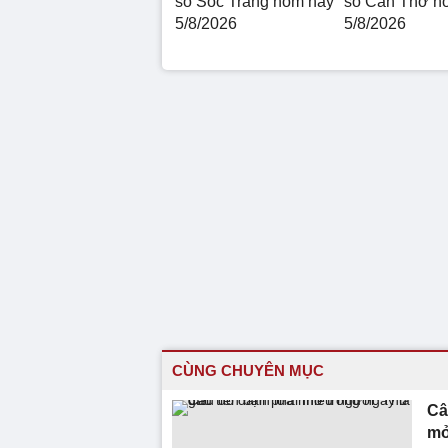
số Sóc Trăng hôm nay
số Cần Thơ h
5/8/2026
5/8/2026
CÙNG CHUYÊN MỤC
Câ
mở