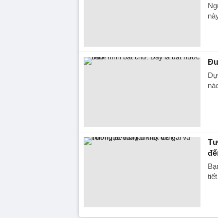
Ngư
này
Đu
Dựa
nà
Tư
đế
Bạn
tiế