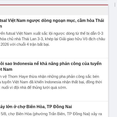
tsal Việt Nam ngược dòng ngoạn mục, cầm hòa Thái
n
ển futsal Việt Nam xuất sắc lội ngược dòng từ thế bị dẫn 0-3
hòa chủ nhà Thái Lan 3-3, khép lại Giải giao hữu Vô địch châu
 2026 với chuỗi 4 trận bất bại.
ôi sao Indonesia nể khả năng phản công của tuyển
ệt Nam
ền vệ Thom Haye thừa nhận những pha phản công sắc bén
 tuyển Việt Nam đã khiến Indonesia nhận thất bại, đồng thời
c nuối vì đội nhà để thủng lưới quá sớm.
áy lớn ở chợ Biên Hòa, TP Đồng Nai
 5/8, chợ Biên Hòa (phường Trấn Biên, TP Đồng Nai) xảy ra