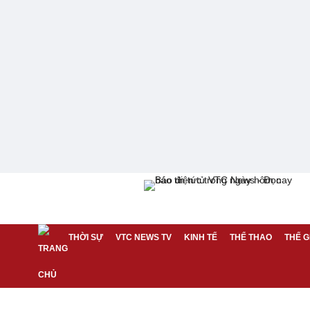
THỜI SỰ
VTC NEWS TV
KINH TẾ
THỂ THAO
THẾ G