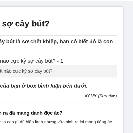
 sợ cây bút?
y bút là sợ chết khiếp, bạn có biết đó là con
ật nào cực kỳ sợ cây bút?
 của bạn ở box bình luận bên dưới.
VY VY
(Sưu tầm)
h ra đã mang danh độc ác?
c ta con gì dù hiền lành nhưng vừa sinh ra lại mang tiếng ác