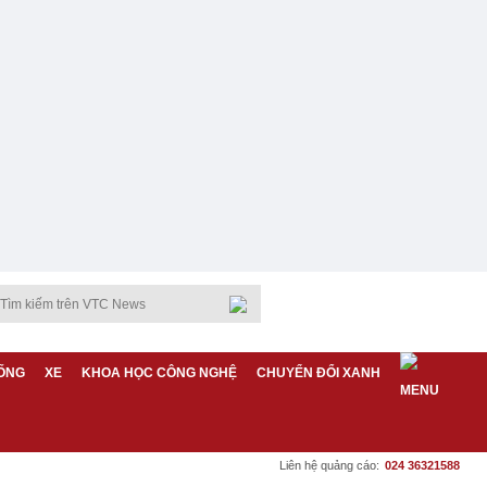
ỐNG
XE
KHOA HỌC CÔNG NGHỆ
CHUYỂN ĐỔI XANH
Liên hệ quảng cáo:
024 36321588