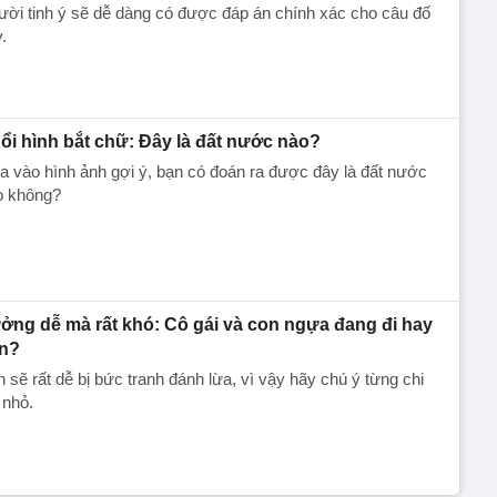
ời tinh ý sẽ dễ dàng có được đáp án chính xác cho câu đố
.
ổi hình bắt chữ: Đây là đất nước nào?
 vào hình ảnh gợi ý, bạn có đoán ra được đây là đất nước
o không?
ởng dễ mà rất khó: Cô gái và con ngựa đang đi hay
n?
 sẽ rất dễ bị bức tranh đánh lừa, vì vậy hãy chú ý từng chi
t nhỏ.