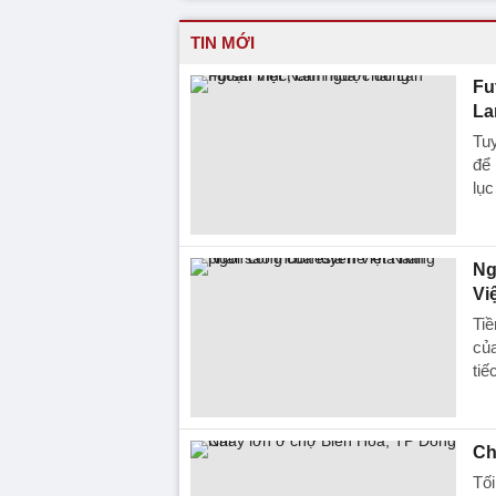
TIN MỚI
Fu
La
Tuy
để 
lục
Ng
Vi
Ti
của
tiế
Ch
Tối