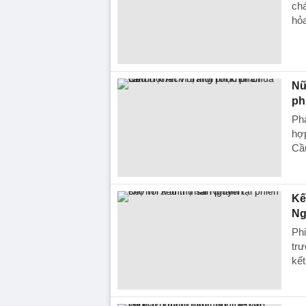
chá
hỏa
Nữ
ph
Ph
hợp
Cầ
Kế
Ng
Phi
trư
kết