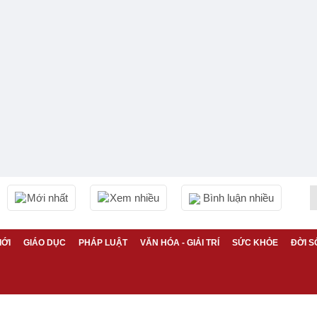
Mới nhất
Xem nhiều
Bình luận nhiều
IỚI
GIÁO DỤC
PHÁP LUẬT
VĂN HÓA - GIẢI TRÍ
SỨC KHỎE
ĐỜI S