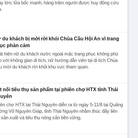
y lớn; lửa bốc mạnh, hàng trăm người được huy động cứu
.
 du khách bị mời rời khỏi Chùa Cầu Hội An vì trang
ục phản cảm
át hiện nữ du khách nước ngoài mặc trang phục không phù
 với không gian di tích, nữ hướng dẫn viên tại di tích Chùa
u mời du khách rời khỏi khu vực tham quan.
t nối tiêu thụ sản phẩm tại phiên chợ HTX tỉnh Thái
uyên
ên chợ HTX tại Thái Nguyên diễn ra từ ngày 5-11/8 tại Quảng
ờng Võ Nguyên Giáp, tỉnh Thái Nguyên nhằm thúc đẩy liên
 sản xuất và tiêu thụ nông sản bền vững.