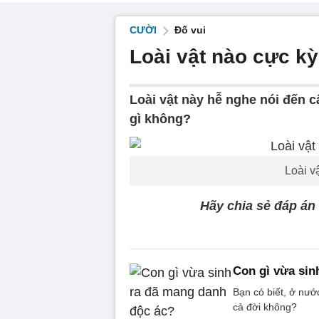
CƯỜI
Đố vui
Loài vật nào cực kỳ
Loài vật này hễ nghe nói đến câ
gì không?
Loài v
Hãy chia sẻ đáp án
Con gì vừa sin
Bạn có biết, ở nướ
cả đời không?