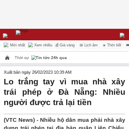
Mới nhất
Xem nhiều
💰 Giá vàng
📅 Lịch âm
☀️ Thời tiết

Thời sự
Tin tức 24h qua
Xuất bản ngày 26/02/2023 10:39 AM
Lo trắng tay vì mua nhà xây
trái phép ở Đà Nẵng: Nhiều
người được trả lại tiền
(VTC News) -
Nhiều hộ dân mua phải nhà xây
dựng trái phép tại địa bàn quận Liên Chiểu,