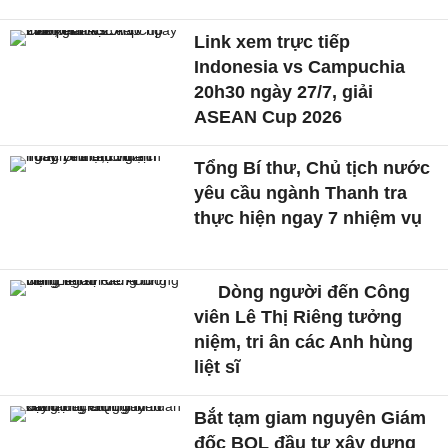
Link xem trực tiếp
Indonesia vs Campuchia
20h30 ngày 27/7, giải
ASEAN Cup 2026
Tổng Bí thư, Chủ tịch nước
yêu cầu ngành Thanh tra
thực hiện ngay 7 nhiệm vụ
Dòng người đến Công
viên Lê Thị Riêng tưởng
niệm, tri ân các Anh hùng
liệt sĩ
Bắt tạm giam nguyên Giám
đốc BQL đầu tư xây dựng