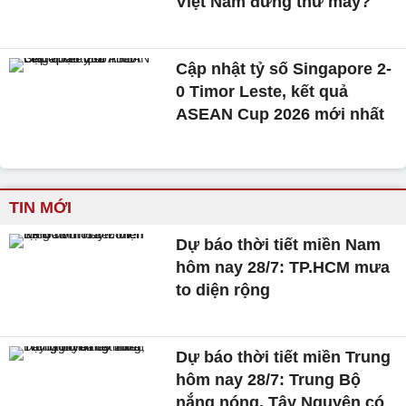
Việt Nam đứng thứ mấy?
Cập nhật tỷ số Singapore 2-
0 Timor Leste, kết quả
ASEAN Cup 2026 mới nhất
TIN MỚI
Dự báo thời tiết miền Nam
hôm nay 28/7: TP.HCM mưa
to diện rộng
Dự báo thời tiết miền Trung
hôm nay 28/7: Trung Bộ
nắng nóng, Tây Nguyên có