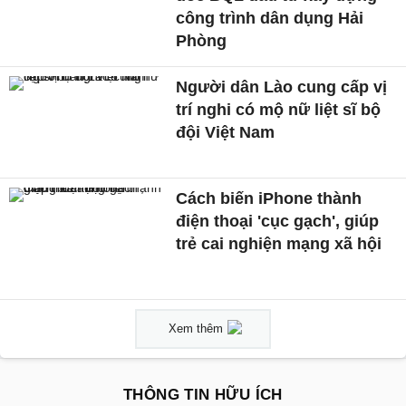
công trình dân dụng Hải
Phòng
Người dân Lào cung cấp vị
trí nghi có mộ nữ liệt sĩ bộ
đội Việt Nam
Cách biến iPhone thành
điện thoại 'cục gạch', giúp
trẻ cai nghiện mạng xã hội
Xem thêm
THÔNG TIN HỮU ÍCH