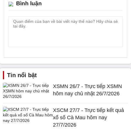
Bình luận
Tin nổi bật
XSMN 26/7 - Trực tiếp XSMN
hôm nay chủ nhật 26/7/2026
XSCM 27/7 - Trực tiếp kết quả
xổ số Cà Mau hôm nay
27/7/2026