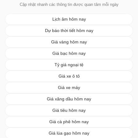
Cập nhật nhanh các thông tin được quan tâm mỗi ngày
Lịch âm hôm nay
Dự báo thời tiết hôm nay
Giá vàng hôm nay
Giá bạc hôm nay
Tỷ giá ngoại tệ
Giá xe ô tô
Giá xe máy
Giá xăng dầu hôm nay
Giá tiêu hôm nay
Giá cà phê hôm nay
Giá lúa gạo hôm nay