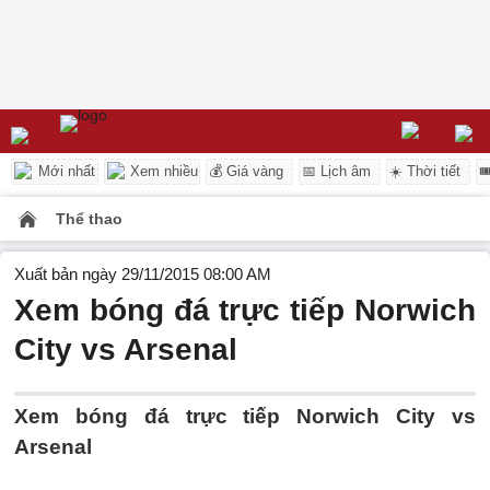
Mới nhất
Xem nhiều
💰 Giá vàng
📅 Lịch âm
☀️ Thời tiết

Thể thao
Xuất bản ngày 29/11/2015 08:00 AM
Xem bóng đá trực tiếp Norwich
City vs Arsenal
Xem bóng đá trực tiếp Norwich City vs
Arsenal