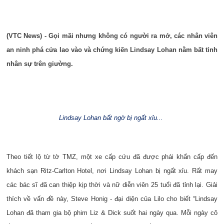
(VTC News) - Gọi mãi nhưng không có người ra mở, các nhân viên
an ninh phá cửa lao vào và chứng kiến Lindsay Lohan nằm bất tỉnh
nhân sự trên giường.
Lindsay Lohan bất ngờ bị ngất xỉu...
Theo tiết lộ từ tờ TMZ, một xe cấp cứu đã được phái khẩn cấp đến
khách sạn Ritz-Carlton Hotel, nơi Lindsay Lohan bị ngất xỉu. Rất may
các bác sĩ đã can thiệp kịp thời và nữ diễn viên 25 tuổi đã tỉnh lại. Giải
thích về vấn đề này, Steve Honig - đại diện của Lilo cho biết “Lindsay
Lohan đã tham gia bộ phim Liz & Dick suốt hai ngày qua. Mỗi ngày cô