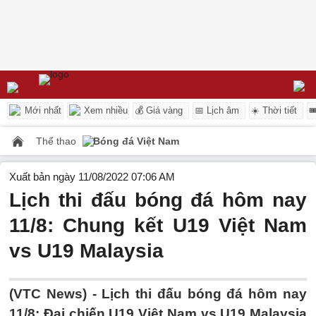
Mới nhất
Xem nhiều
💰 Giá vàng
📅 Lịch âm
☀️ Thời tiết

Thể thao
Bóng đá Việt Nam
Xuất bản ngày 11/08/2022 07:06 AM
Lịch thi đấu bóng đá hôm nay
11/8: Chung kết U19 Việt Nam
vs U19 Malaysia
(VTC News) -
Lịch thi đấu bóng đá hôm nay
11/8: Đại chiến U19 Việt Nam vs U19 Malaysia