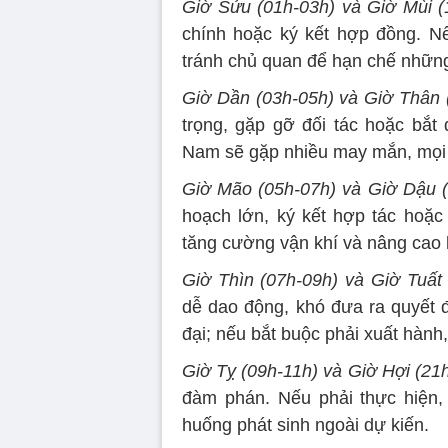
Giờ Sửu (01h-03h) và Giờ Mùi (
chính hoặc ký kết hợp đồng. Nế
tránh chủ quan để hạn chế những 
Giờ Dần (03h-05h) và Giờ Thân 
trọng, gặp gỡ đối tác hoặc bắt
Nam sẽ gặp nhiều may mắn, mọi v
Giờ Mão (05h-07h) và Giờ Dậu (
hoạch lớn, ký kết hợp tác hoặ
tăng cường vận khí và nâng cao 
Giờ Thìn (07h-09h) và Giờ Tuất 
dễ dao động, khó đưa ra quyết đ
đại; nếu bắt buộc phải xuất hành
Giờ Tỵ (09h-11h) và Giờ Hợi (21h
đàm phán. Nếu phải thực hiện,
huống phát sinh ngoài dự kiến.