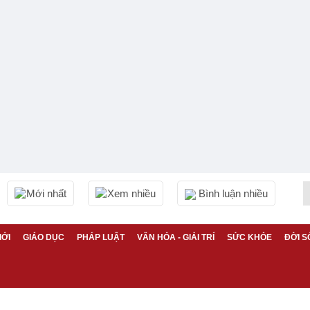
Mới nhất
Xem nhiều
Bình luận nhiều
IỚI
GIÁO DỤC
PHÁP LUẬT
VĂN HÓA - GIẢI TRÍ
SỨC KHỎE
ĐỜI S