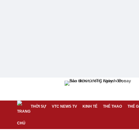
THỜI SỰ
VTC NEWS TV
KINH TẾ
THỂ THAO
THẾ G