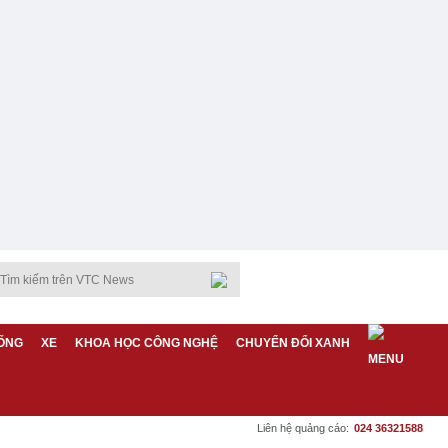
ỐNG
XE
KHOA HỌC CÔNG NGHỆ
CHUYỂN ĐỔI XANH
Liên hệ quảng cáo:
024 36321588