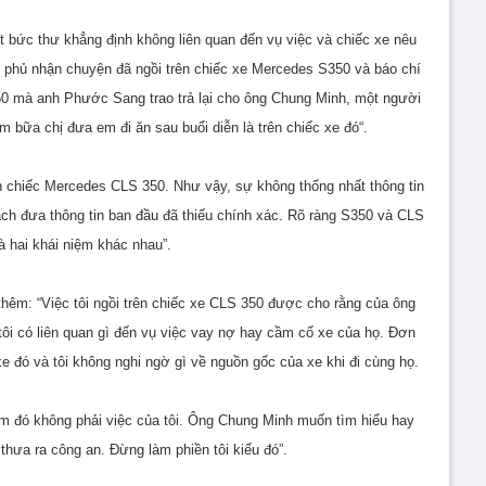
t bức thư khẳng định không liên quan đến vụ việc và chiếc xe nêu
ôi phủ nhận chuyện đã ngồi trên chiếc xe Mercedes S350 và báo chí
50 mà anh Phước Sang trao trả lại cho ông Chung Minh, một người
hôm bữa chị đưa em đi ăn sau buổi diễn là trên chiếc xe đó“.
trên chiếc Mercedes CLS 350. Như vậy, sự không thống nhất thông tin
ách đưa thông tin ban đầu đã thiếu chính xác. Rõ ràng S350 và CLS
à hai khái niệm khác nhau”.
thêm: “
Việc tôi ngồi trên chiếc xe CLS 350 được cho rằng của ông
i có liên quan gì đến vụ việc vay nợ hay cầm cố xe của họ. Đơn
 xe đó và tôi không nghi ngờ gì về nguồn gốc của xe khi đi cùng họ.
ểm đó không phải việc của tôi. Ông Chung Minh muốn tìm hiểu hay
thưa ra công an. Đừng làm phiền tôi kiểu đó”.