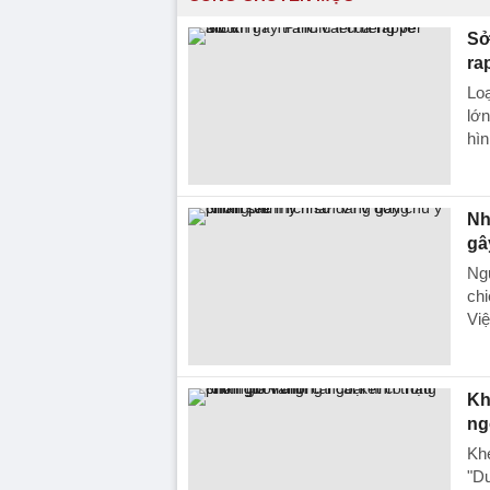
Sở
ra
Loạ
lớn
hì
Nh
gâ
Ng
chi
Việ
Kh
ng
Khé
"Dư