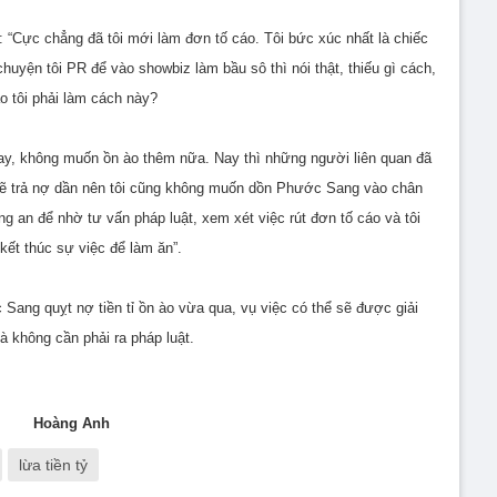
“Cực chẳng đã tôi mới làm đơn tố cáo. Tôi bức xúc nhất là chiếc
chuyện tôi PR để vào showbiz làm bầu sô thì nói thật, thiếu gì cách,
o tôi phải làm cách này?
oay, không muốn ồn ào thêm nữa. Nay thì những người liên quan đã
sẽ trả nợ dần nên tôi cũng không muốn dồn Phước Sang vào chân
g an để nhờ tư vấn pháp luật, xem xét việc rút đơn tố cáo và tôi
kết thúc sự việc để làm ăn”.
ang quỵt nợ tiền tỉ ồn ào vừa qua, vụ việc có thể sẽ được giải
à không cần phải ra pháp luật.
Hoàng Anh
lừa tiền tỷ