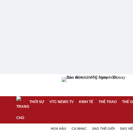
THỜI SỰ
VTC NEWS TV
KINH TẾ
THỂ THAO
THẾ G
HOA HẬU
CA NHẠC
SAO THẾ GIỚI
SAO VI