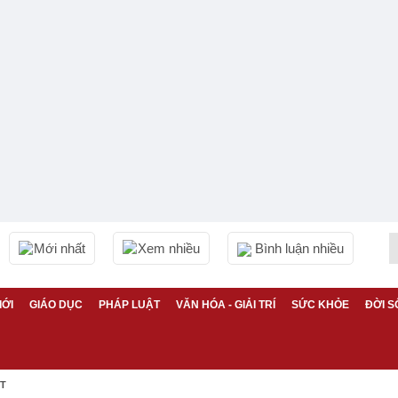
Mới nhất
Xem nhiều
Bình luận nhiều
IỚI
GIÁO DỤC
PHÁP LUẬT
VĂN HÓA - GIẢI TRÍ
SỨC KHỎE
ĐỜI S
ỆT