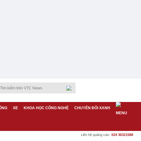
ỐNG
XE
KHOA HỌC CÔNG NGHỆ
CHUYỂN ĐỔI XANH
Liên hệ quảng cáo:
024 36321588