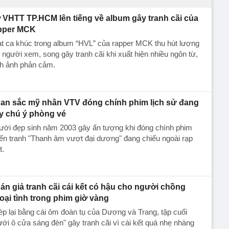
 VHTT TP.HCM lên tiếng về album gây tranh cãi của
pper MCK
t ca khúc trong album “HVL” của rapper MCK thu hút lượng
 người xem, song gây tranh cãi khi xuất hiện nhiều ngôn từ,
nh ảnh phản cảm.
an sắc mỹ nhân VTV đóng chính phim lịch sử đang
y chú ý phòng vé
ười đẹp sinh năm 2003 gây ấn tượng khi đóng chính phim
ến tranh "Thanh âm vượt đại dương" đang chiếu ngoài rạp
t.
án giả tranh cãi cái kết có hậu cho người chồng
oại tình trong phim giờ vàng
p lại bằng cái ôm đoàn tụ của Dương và Trang, tập cuối
ới ô cửa sáng đèn" gây tranh cãi vì cái kết quá nhẹ nhàng