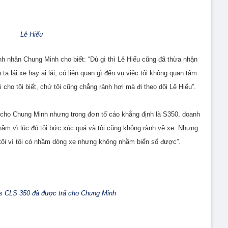
Lê Hiếu
h nhân Chung Minh cho biết: “Dù gì thì Lê Hiếu cũng đã thừa nhận
ta lái xe hay ai lái, có liên quan gì đến vụ việc tôi không quan tâm
i cho tôi biết, chứ tôi cũng chẳng rảnh hơi mà đi theo dõi Lê Hiếu”.
cho Chung Minh nhưng trong đơn tố cáo khẳng định là S350, doanh
 nhầm vì lúc đó tôi bức xúc quá và tôi cũng không rành về xe. Nhưng
a tôi vì tôi có nhầm dòng xe nhưng không nhầm biển số được”.
s CLS 350 đã được trả cho Chung Minh