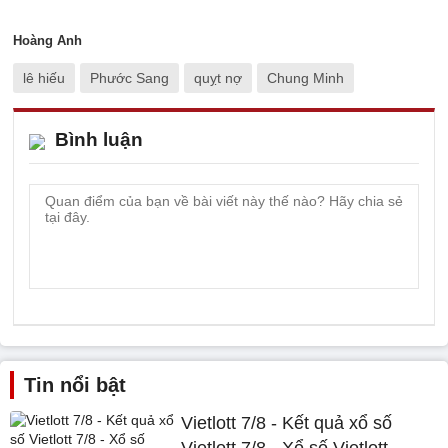
Hoàng Anh
lê hiếu
Phước Sang
quỵt nợ
Chung Minh
Bình luận
Tin nổi bật
Vietlott 7/8 - Kết quả xổ số