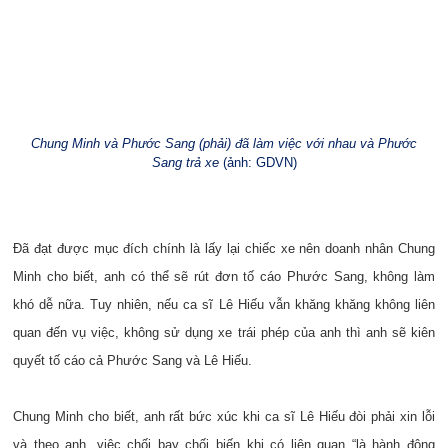
Chung Minh và Phước Sang (phải) đã làm việc với nhau và Phước
Sang trả xe
(ảnh: GDVN)
Đã đạt được mục đích chính là lấy lại chiếc xe nên doanh nhân Chung
Minh cho biết, anh có thể sẽ rút đơn tố cáo Phước Sang, không làm
khó dễ nữa. Tuy nhiên, nếu ca sĩ Lê Hiếu vẫn khăng khăng không liên
quan đến vụ việc, không sử dụng xe trái phép của anh thì anh sẽ kiên
quyết tố cáo cả Phước Sang và Lê Hiếu.
Chung Minh cho biết, anh rất bức xúc khi ca sĩ Lê Hiếu đòi phải xin lỗi
và theo anh, việc chối bay chối biến khi có liên quan “là hành động