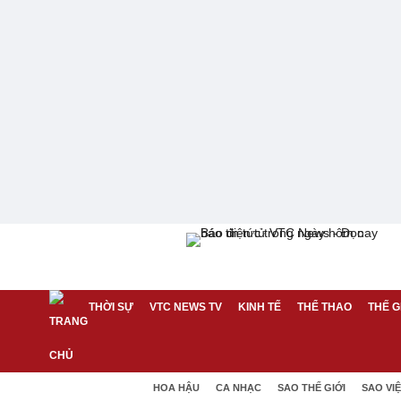
THỜI SỰ
VTC NEWS TV
KINH TẾ
THỂ THAO
THẾ G
HOA HẬU
CA NHẠC
SAO THẾ GIỚI
SAO VI