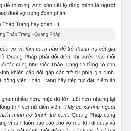
g dễ thương. Anh còn tiết lộ rằng mình là người
theo đuổi vợ trong đoàn phim.
ng Thảo Trang - Quang Pháp.
ủa vợ và làm cách nào để trở thành trụ cột gia
 mà Quang Pháp phải đối diện khi bước vào mối
uổi tác cũng như việc Thảo Trang đã từng có con
ình khiến cặp đôi gặp cản trở từ phía gia đình.
động viên Thảo Trang hãy tiếp tục đặt niềm tin
 ghen nhiều hơn, mặc dù lớn tuổi hơn nhưng lại
ồng tình với nữ diễn viên:
“Hãy cư xử như người
hiến mình trở thành trẻ con”.
Quang Pháp cũng
ắng vì anh luôn báo cáo cho vợ mỗi khi đi quay và
để vợ một mình. Một điều đặc biệt khác là cả hai