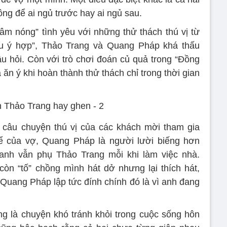
ng để ai ngủ trước hay ai ngủ sau.
âm nóng” tình yêu với những thử thách thú vị từ
u ý hợp”, Thảo Trang và Quang Pháp khá thấu
âu hỏi. Còn với trò chơi đoán củ quả trong “Đồng
ăn ý khi hoàn thành thử thách chỉ trong thời gian
u câu chuyện thú vị của các khách mời tham gia
 kể của vợ, Quang Pháp là người lười biếng hơn
anh vẫn phụ Thảo Trang mỗi khi làm việc nhà.
òn “tố” chồng mình hát dở nhưng lại thích hát,
. Quang Pháp lập tức đính chính đó là vì anh đang
ng là chuyện khó tránh khỏi trong cuộc sống hôn