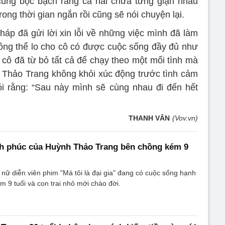
cũng bộc bạch rằng cả hai chưa từng giận nhau
rong thời gian ngắn rồi cũng sẽ nói chuyện lại.
áp đã gửi lời xin lỗi về những việc mình đã làm
ông thể lo cho cô có được cuộc sống đầy đủ như
cô đã từ bỏ tất cả để chạy theo một mối tình mà
. Thảo Trang không khỏi xúc động trước tình cảm
i rằng: “Sau này mình sẽ cùng nhau đi đến hết
THANH VÂN
(Vov.vn)
h phúc của Huỳnh Thảo Trang bên chồng kém 9
 nữ diễn viên phim "Má tôi là đại gia" đang có cuộc sống hạnh
 9 tuổi và con trai nhỏ mới chào đời.