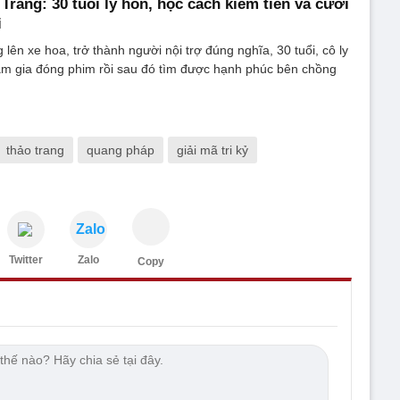
Trang: 30 tuổi ly hôn, học cách kiếm tiền và cưới
i
 lên xe hoa, trở thành người nội trợ đúng nghĩa, 30 tuổi, cô ly
ham gia đóng phim rồi sau đó tìm được hạnh phúc bên chồng
thảo trang
quang pháp
giải mã tri kỷ
Zalo
Twitter
Zalo
Copy