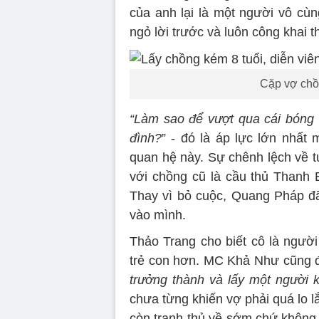
của anh lại là một người vô cùn
ngỏ lời trước và luôn công khai 
Cặp vợ chồ
“Làm sao để vượt qua cái bóng c
đình?
” - đó là áp lực lớn nhất
quan hệ này. Sự chênh lệch về t
với chồng cũ là cầu thủ Thanh B
Thay vì bỏ cuộc, Quang Pháp đã 
vào mình.
Thảo Trang cho biết cô là người
trẻ con hơn. MC Khả Như cũng đ
trưởng thành và lấy một người k
chưa từng khiến vợ phải quá lo l
còn tranh thủ về sớm chứ không 