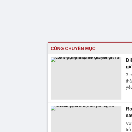
CÙNG CHUYÊN MỤC
Đi
gi
3 m
thâ
yêu
Ro
sa
Vớ
trở