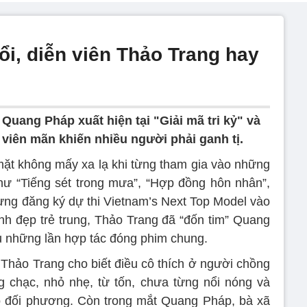
i, diễn viên Thảo Trang hay
 Quang Pháp xuất hiện tại "Giải mã tri kỷ" và
 viên mãn khiến nhiều người phải ganh tị.
ặt không mấy xa lạ khi từng tham gia vào những
hư “Tiếng sét trong mưa”, “Hợp đồng hôn nhân”,
ô từng đăng ký dự thi Vietnam’s Next Top Model vào
h đẹp trẻ trung, Thảo Trang đã “đốn tim” Quang
 những lần hợp tác đóng phim chung.
, Thảo Trang cho biết điều cô thích ở người chồng
g chạc, nhỏ nhẹ, từ tốn, chưa từng nổi nóng và
o đối phương. Còn trong mắt Quang Pháp, bà xã