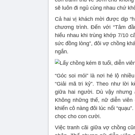
sẽ luôn đi ngủ cùng nhau chứ khô
Cả hai vị khách mời được dịp “h
chương trình. Đến với “Tâm đầ
hiểu nhau khi trùng khớp 7/10 c
sức đồng lòng”, đôi vợ chồng khá 
ngắn.
“Góc soi mói” là nơi hé lộ nhiề
“Giải mã tri kỷ”. Theo như lời
giữa hai người. Dù vậy nhưng 
Không những thế, nữ diễn viên c
khiến cô nàng đôi lúc nổi “quạu”
chọc cho con cười.
Việc tranh cãi giữa vợ chồng cũ