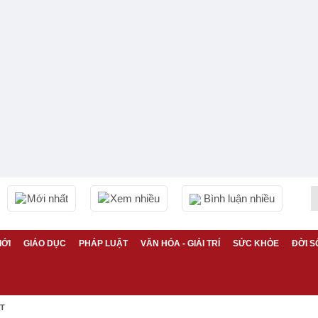
Mới nhất
Xem nhiều
Bình luận nhiều
IỚI
GIÁO DỤC
PHÁP LUẬT
VĂN HÓA - GIẢI TRÍ
SỨC KHỎE
ĐỜI S
ỆT