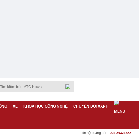
ỐNG
XE
KHOA HỌC CÔNG NGHỆ
CHUYỂN ĐỔI XANH
Liên hệ quảng cáo:
024 36321588